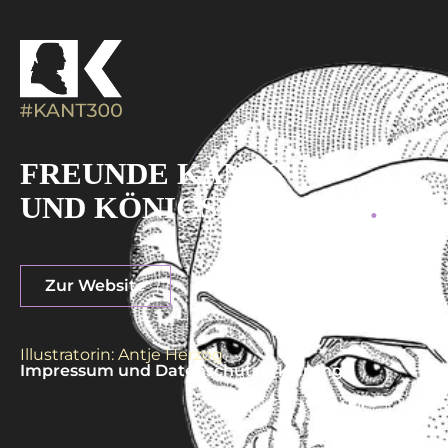
Skip
to
content
FREUNDE KANTS
UND KÖNIGSBERGS e.V
.
Zur Website
Illustratorin: Antje Herzog
Impressum und Datenschutzerklärung