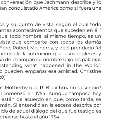
a conversación que Jachmann describe y lo
abían conquistado América como si fuera una
cos y su punto de vista, según el cual todo
antes acontecimientos que suceden en él.”
ba que todo hombre, al mismo tiempo, es un
 vista que comparte con todos los demás
ero, Robert Motherby, y dejó prendado “el
rensible la intención que esos ingleses y
pa de champán su nombre bajo las palabras
ithstanding what happened in the World”.
 no pueden empañar esa amistad. Christine
20]
t Motherby que R. B. Jachmann describió?
cual comenzó en 1754. Aunque tampoco hay
s están de acuerdo en que, como tarde, se
emán. Si entendió en la escena descrita por
ido de aquel diálogo del que fue testigo es
traerse hasta el año 1754.