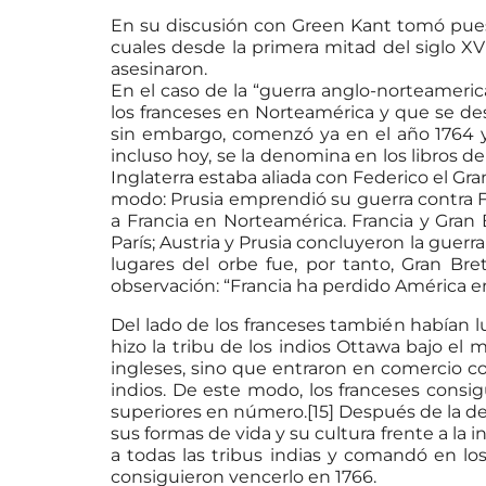
En su discusión con Green Kant tomó pues 
cuales desde la primera mitad del siglo XVI
asesinaron.
En el caso de la “guerra anglo-norteamer
los franceses en Norteamérica y que se des
sin embargo, comenzó ya en el año 1764 y
incluso hoy, se la denomina en los libros 
Inglaterra estaba aliada con Federico el Gra
modo: Prusia emprendió su guerra contra Fra
a Francia en Norteamérica. Francia y Gran
París; Austria y Prusia concluyeron la guer
lugares del orbe fue, por tanto, Gran Bre
observación: “Francia ha perdido América e
Del lado de los franceses también habían lu
hizo la tribu de los indios Ottawa bajo el m
ingleses, sino que entraron en comercio con
indios. De este modo, los franceses consi
superiores en número.[15] Después de la derr
sus formas de vida y su cultura frente a la i
a todas las tribus indias y comandó en los
consiguieron vencerlo en 1766.