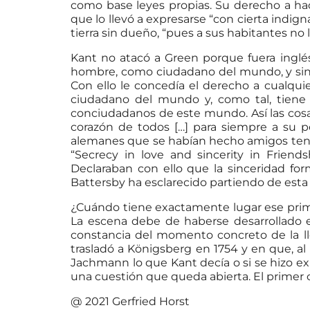
como base leyes propias. Su derecho a ha
que lo llevó a expresarse “con cierta indi
tierra sin dueño, “pues a sus habitantes no 
Kant no atacó a Green porque fuera inglés,
hombre, como ciudadano del mundo, y sin 
Con ello le concedía el derecho a cualqui
ciudadano del mundo y, como tal, tiene
conciudadanos de este mundo. Así las cos
corazón de todos […] para siempre a su p
alemanes que se habían hecho amigos tení
“Secrecy in love and sincerity in Frien
Declaraban con ello que la sinceridad fo
Battersby ha esclarecido partiendo de esta c
¿Cuándo tiene exactamente lugar ese pri
La escena debe de haberse desarrollado 
constancia del momento concreto de la ll
trasladó a Königsberg en 1754 y en que, al
Jachmann lo que Kant decía o si se hizo ex
una cuestión que queda abierta. El primer c
@ 2021 Gerfried Horst