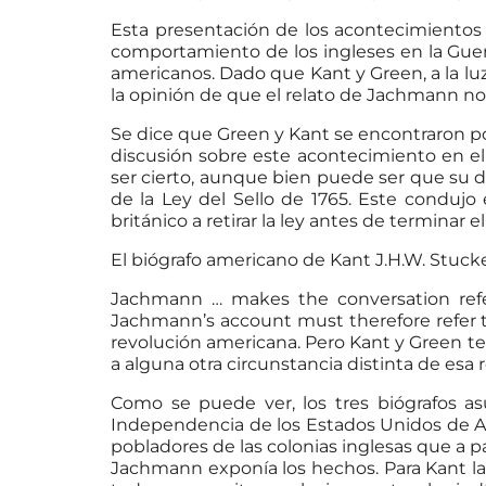
Esta presentación de los acontecimientos 
comportamiento de los ingleses en la Guer
americanos. Dado que Kant y Green, a la lu
la opinión de que el relato de Jachmann no 
Se dice que Green y Kant se encontraron p
discusión sobre este acontecimiento en e
ser cierto, aunque bien puede ser que su di
de la Ley del Sello de 1765. Este condujo
británico a retirar la ley antes de terminar 
El biógrafo americano de Kant J.H.W. Stuc
Jachmann … makes the conversation refe
Jachmann’s account must therefore refer to
revolución americana. Pero Kant y Green t
a alguna otra circunstancia distinta de esa 
Como se puede ver, los tres biógrafos a
Independencia de los Estados Unidos de Am
pobladores de las colonias inglesas que a p
Jachmann exponía los hechos. Para Kant la