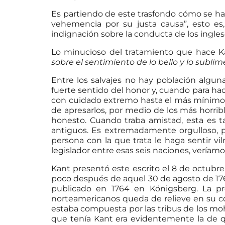
Es partiendo de este trasfondo cómo se ha
vehemencia por su justa causa”, esto es,
indignación sobre la conducta de los inglese
Lo minucioso del tratamiento que hace K
sobre el sentimiento de lo bello y lo sublim
Entre los salvajes no hay población algu
fuerte sentido del honor y, cuando para ha
con cuidado extremo hasta el más mínimo 
de apresarlos, por medio de los más horrible
honesto. Cuando traba amistad, esta es t
antiguos. Es extremadamente orgulloso, per
persona con la que trata le haga sentir v
legislador entre esas seis naciones, veríam
Kant presentó este escrito el 8 de octubre 
poco después de aquel 30 de agosto de 176
publicado en 1764 en Königsberg. La pr
norteamericanos queda de relieve en su con
estaba compuesta por las tribus de los moha
que tenía Kant era evidentemente la de q