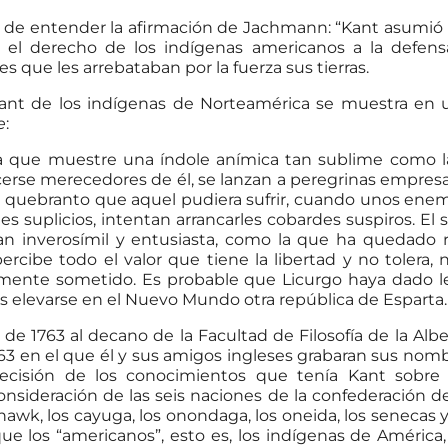
 de entender la afirmación de Jachmann: “Kant asumió 
 el derecho de los indígenas americanos a la defens
s que les arrebataban por la fuerza sus tierras.
ant de los indígenas de Norteamérica se muestra en 
e
:
na que muestre una índole anímica tan sublime como l
cerse merecedores de él, se lanzan a peregrinas empresas
quebranto que aquel pudiera sufrir, cuando unos enem
s suplicios, intentan arrancarles cobardes suspiros. El s
an inverosímil y entusiasta, como la que ha quedado 
cibe todo el valor que tiene la libertad y no tolera, n
ilmente sometido. Es probable que Licurgo haya dado ley
os elevarse en el Nuevo Mundo otra república de Esparta.
de 1763 al decano de la Facultad de Filosofía de la Alber
3 en el que él y sus amigos ingleses grabaran sus nomb
ecisión de los conocimientos que tenía Kant sobre
sideración de las seis naciones de la confederación de
wk, los cayuga, los onondaga, los oneida, los senecas y
ue los “americanos”, esto es, los indígenas de América