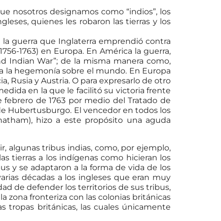
que nosotros designamos como “indios”, los
leses, quienes les robaron las tierras y los
la guerra que Inglaterra emprendió contra
1756-1763) en Europa. En América la guerra,
and Indian War”; de la misma manera como,
daba la hegemonía sobre el mundo. En Europa
a, Rusia y Austria. O para expresarlo de otro
ida en la que le facilitó su victoria frente
e febrero de 1763 por medio del Tratado de
z de Hubertusburgo. El vencedor en todos los
 Chatham), hizo a este propósito una aguda
r, algunas tribus indias, como, por ejemplo,
las tierras a los indígenas como hicieran los
bus y se adaptaron a la forma de vida de los
varias décadas a los ingleses que eran muy
ad de defender los territorios de sus tribus,
la zona fronteriza con las colonias británicas
as tropas británicas, las cuales únicamente