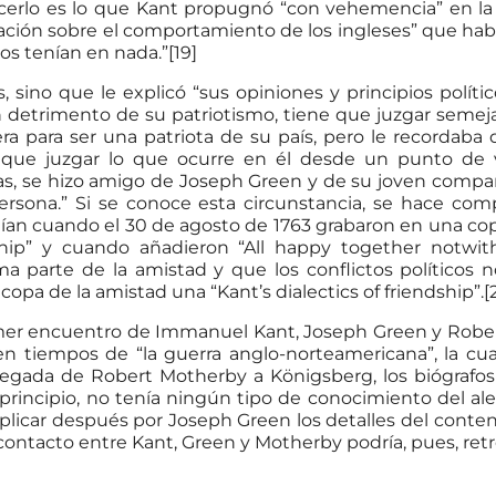
cerlo es lo que Kant propugnó “con vehemencia” en l
gnación sobre el comportamiento de los ingleses” que h
los tenían en nada.”[19]
 sino que le explicó “sus opiniones y principios políti
detrimento de su patriotismo, tiene que juzgar semej
era para ser una patriota de su país, pero le recorda
 que juzgar lo que ocurre en él desde un punto de
as, se hizo amigo de Joseph Green y de su joven compañ
ersona.” Si se conoce esta circunstancia, se hace comp
an cuando el 30 de agosto de 1763 grabaron en una co
dship” y cuando añadieron “All happy together notw
rma parte de la amistad y que los conflictos políticos
opa de la amistad una “Kant’s dialectics of friendship”.[
mer encuentro de Immanuel Kant, Joseph Green y Rober
en tiempos de “la guerra anglo-norteamericana”, la 
egada de Robert Motherby a Königsberg, los biógrafo
 principio, no tenía ningún tipo de conocimiento del al
plicar después por Joseph Green los detalles del conten
ontacto entre Kant, Green y Motherby podría, pues, retro