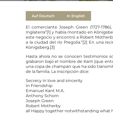
Auf Deutsch
In English
El comerciante Joseph Green (1727-1786),
Inglaterra”[1] y había montado en Königsb
este negocio y encontró a Robert Motherby 
a la ciudad del río Pregolia.”[2] En una re
Königsberg.[3]
Hasta ahora no se conocen testimonios s
grabaron bajo el nombre de Kant (que ent
una copa de champán que ha sido transmitid
de la familia. La inscripción dice:
Secrecy in love and sincerity
In Friendship
Emanuel Kant M.A.
Anthony Schorn
Joseph Green
Robert Motherby
all Happy together notwithstanding what 