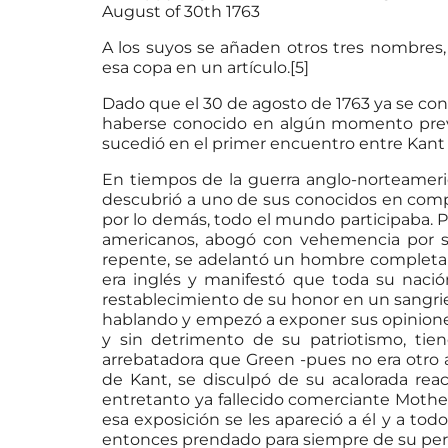
August of 30th 1763
A los suyos se añaden otros tres nombres,
esa copa en un artículo.[5]
Dado que el 30 de agosto de 1763 ya se c
haberse conocido en algún momento previo
sucedió en el primer encuentro entre Kant
En tiempos de la guerra anglo-norteameri
descubrió a uno de sus conocidos en comp
por lo demás, todo el mundo participaba. P
americanos, abogó con vehemencia por su
repente, se adelantó un hombre completame
era inglés y manifestó que toda su nació
restablecimiento de su honor en un sangrie
hablando y empezó a exponer sus opiniones
y sin detrimento de su patriotismo, tie
arrebatadora que Green -pues no era otro a
de Kant, se disculpó de su acalorada reacc
entretanto ya fallecido comerciante Mothe
esa exposición se les apareció a él y a to
entonces prendado para siempre de su per