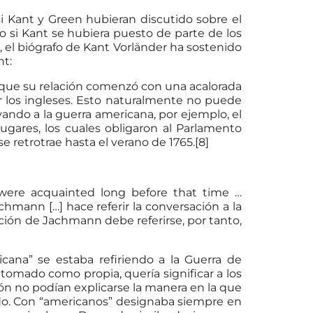
i Kant y Green hubieran discutido sobre el
 si Kant se hubiera puesto de parte de los
 el biógrafo de Kant Vorländer ha sostenido
nt:
 que su relación comenzó con una acalorada
 los ingleses. Esto naturalmente no puede
vando a la guerra americana, por ejemplo, el
ugares, los cuales obligaron al Parlamento
se retrotrae hasta el verano de 1765.[8]
were acquainted long before that time …
hmann […] hace referir la conversación a la
ión de Jachmann debe referirse, por tanto,
ana” se estaba refiriendo a la Guerra de
omado como propia, quería significar a los
zón no podían explicarse la manera en la que
ado. Con “americanos” designaba siempre en