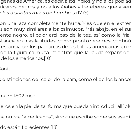
ígenas de América, es decir, a los indios, y no a los pob
fricanos negros y no a los árabes y bereberes que viven 
 las distintas razas de hombres
(1775):
son una raza completamente huna. Y es que en el extremo
s son muy similares a los calmucos. Más abajo, en el su
e negro, el color arcilloso de la tez, así como la fria
stancia en frías latitudes, como pronto veremos, contin
stancia de los patriarcas de las tribus americanas en e
 de la figura calmuca, mientras que la rauda expansión
de los americanos.[10]
Kant:
tinciones del color de la cara, como el de los blancos,
ink en 1802 dice:
s en la piel de tal forma que puedan introducir allí plu
gna nunca “americanos”, sino que escribe sobre sus asen
do están florecientes.[13]