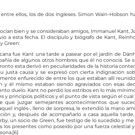
 entre ellos, los de dos ingleses. Simon Wain-Hobson h
onocían bien y se consideraban amigos, Immanuel Kant, 
 a esta fecha. El discípulo y biógrafo de Kant, Rein
 y Green:
cana fue Kant una tarde a pasear por el jardín de Dän
añía de algunos otros hombres que él no conocía. Se su
ronto esta derivó en peculiaridades de la historia cont
 justa causa y se expresó con cierta indignación sob
nte enfurecido de entre los que estaban allí reunidos y
n y él mismo estaban siendo agraviados con esas dec
nto duelo. Kant no perdió los estribos en lo más mínimo 
 y principios políticos y el punto de vista según el c
ne que juzgar semejantes acontecimientos que suced
quel inglés-, lleno de sorpresa, le extendió la mano ami
ión y, después de acompañarlo a casa aquella tarde, lo
rby, un socio de Green, fue testigo de lo sucedido y m
dos los presentes como poseído por una fuerza celestial 
sona.[6]