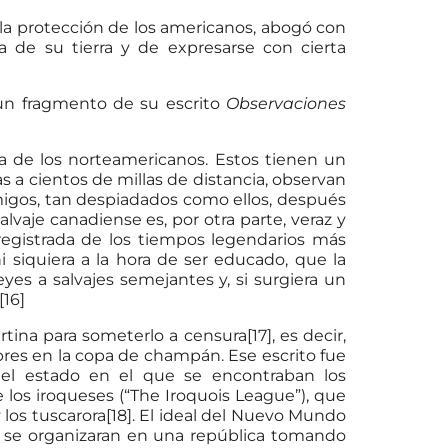
la protección de los americanos, abogó con
a de su tierra y de expresarse con cierta
un fragmento de su escrito
Observaciones
a de los norteamericanos. Estos tienen un
 a cientos de millas de distancia, observan
igos, tan despiadados como ellos, después
alvaje canadiense es, por otra parte, veraz y
registrada de los tiempos legendarios más
i siquiera a la hora de ser educado, que la
es a salvajes semejantes y, si surgiera un
[16]
tina para someterlo a censura[17], es decir,
res en la copa de champán. Ese escrito fue
 el estado en el que se encontraban los
 los iroqueses (“The Iroquois League”), que
 los tuscarora[18]. El ideal del Nuevo Mundo
, se organizaran en una república tomando