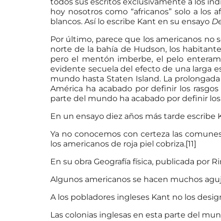
todos sus escritos exclusivamente a los ind
hoy nosotros como “africanos” solo a los a
blancos. Así lo escribe Kant en su ensayo
De
Por último, parece que los americanos no 
norte de la bahía de Hudson, los habitante
pero el mentón imberbe, el pelo enterament
evidente secuela del efecto de una larga e
mundo hasta Staten Island. La prolongada e
América ha acabado por definir los rasgos
parte del mundo ha acabado por definir los 
En un ensayo diez años más tarde escribe 
Ya no conocemos con certeza las comunes dis
los americanos de roja piel cobriza.[11]
En su obra Geografía física, publicada por R
Algunos americanos se hacen muchos agujero
A los pobladores ingleses Kant no los desi
Las colonias inglesas en esta parte del mun