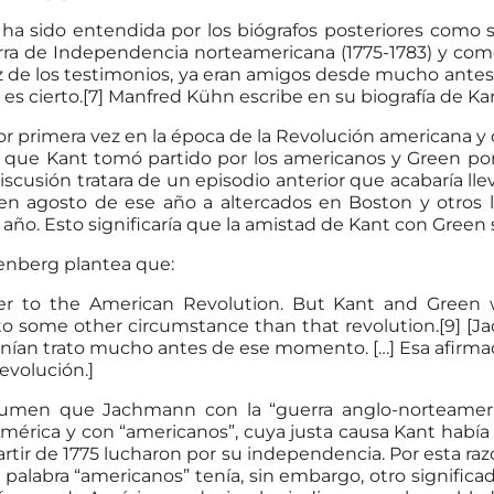
ha sido entendida por los biógrafos posteriores como s
ra de Independencia norteamericana (1775-1783) y como
z de los testimonios, ya eran amigos desde mucho antes,
es cierto.[7] Manfred Kühn escribe en su biografía de Ka
or primera vez en la época de la Revolución americana y
l que Kant tomó partido por los americanos y Green por
scusión tratara de un episodio anterior que acabaría lle
 en agosto de ese año a altercados en Boston y otros l
el año. Esto significaría que la amistad de Kant con Green 
kenberg plantea que:
r to the American Revolution. But Kant and Green 
 some other circumstance than that revolution.[9] [Jac
enían trato mucho antes de ese momento. […] Esa afirmac
revolución.]
sumen que Jachmann con la “guerra anglo-norteameric
érica y con “americanos”, cuya justa causa Kant había t
artir de 1775 lucharon por su independencia. Por esta ra
 palabra “americanos” tenía, sin embargo, otro signific