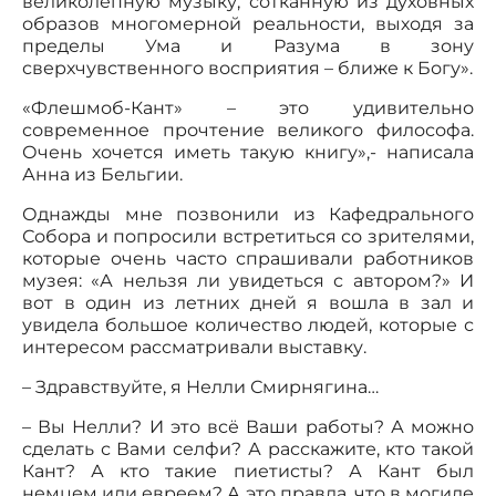
великолепную музыку, сотканную из духовных
образов многомерной реальности, выходя за
пределы Ума и Разума в зону
сверхчувственного восприятия – ближе к Богу».
«Флешмоб-Кант» – это удивительно
современное прочтение великого философа.
Очень хочется иметь такую книгу»,- написала
Анна из Бельгии.
Однажды мне позвонили из Кафедрального
Собора и попросили встретиться со зрителями,
которые очень часто спрашивали работников
музея: «А нельзя ли увидеться с автором?» И
вот в один из летних дней я вошла в зал и
увидела большое количество людей, которые с
интересом рассматривали выставку.
– Здравствуйте, я Нелли Смирнягина…
– Вы Нелли? И это всё Ваши работы? А можно
сделать с Вами селфи? А расскажите, кто такой
Кант? А кто такие пиетисты? А Кант был
немцем или евреем? А это правда, что в могиле