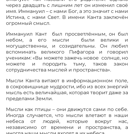
через двадцать с лишним лет он изменил своё
имя. Иммануил – с нами Бог, а это значит с нами
Истина, с нами Свет. В имени Канта заключён
огромный смысл.
Иммануил Кант был просветлённым, он был
небом, а его мысли были велики и
могущественны, и созидательны. Он любил
вспоминать великого Пифагора и говорил
ученикам: «Вы можете зажечь новое солнце, но
можете и породить тьму, таков закон
сотрудничества мыслей и пространства».
Мысли Канта витают в информационном поле,
в сокровищнице мудрости, ибо из всех энергий
мысль есть величайшая, которая творит даже за
пределами Земли.
Мысли как птицы – они движутся сами по себе.
Иногда случается, что мысли влетают в наши
небеса от людей, которые вокруг нас,
независимо от времени и пространства, а
иногда наши мысли входят в их небеса.