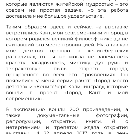
которые являются житейской мудростью – это
совсем не простая задача, но эта работа
доставила мне большое удовольствие.
Таким образом, здесь и сейчас, на выставке
встретились Кант, мои современники и город, в
котором родился великий философ, никогда не
считавший это место провинцией. Ну, а так как
моё детство прошло в кёнигсбергских
развалинах, то я не могла не запечатлеть
красоту, загадочность, мистику, дух руин и
терракотовую пыль старого города,
прекрасного во всех его проявлениях. Так
появились у меня серии работ: «Город моего
детства» и «Кёнигсберг-Калининград», которые
вошли в проект «Город, Кант и мой
современник».
В экспозицию вошли 200 произведений, а
также документальные фотографии,
репродукции, открытки, книги. Я с
нетерпением и трепетом ждала открытия
выставки. И 22 апреля 2017 года, в день