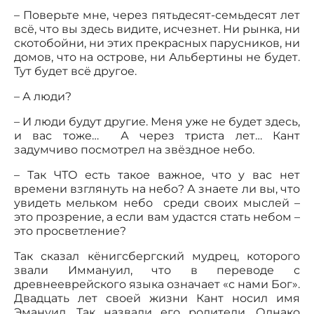
– Поверьте мне, через пятьдесят-семьдесят лет
всё, что вы здесь видите, исчезнет. Ни рынка, ни
скотобойни, ни этих прекрасных парусников, ни
домов, что на острове, ни Альбертины не будет.
Тут будет всё другое.
– А люди?
– И люди будут другие. Меня уже не будет здесь,
и вас тоже… А через триста лет… Кант
задумчиво посмотрел на звёздное небо.
– Так ЧТО есть такое важное, что у вас нет
времени взглянуть на небо? А знаете ли вы, что
увидеть мельком небо среди своих мыслей –
это прозрение, а если вам удастся стать небом –
это просветление?
Так сказал кёнигсбергский мудрец, которого
звали Иммануил, что в переводе с
древнееврейского языка означает «с нами Бог».
Двадцать лет своей жизни Кант носил имя
Эмануил. Так назвали его родители. Однако