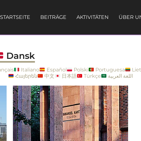
STARTSEITE
BEITRÄGE
AKTIVITÄTEN
ÜBER U
Dansk
ançais
Italiano
Español
Polski
Portuguesa
Lie
Հայերեն
中文
日本語
Türkçe
اللغة العربية