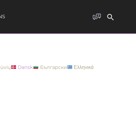
NS
tùvių
Dansk
Български
Ελληνικά