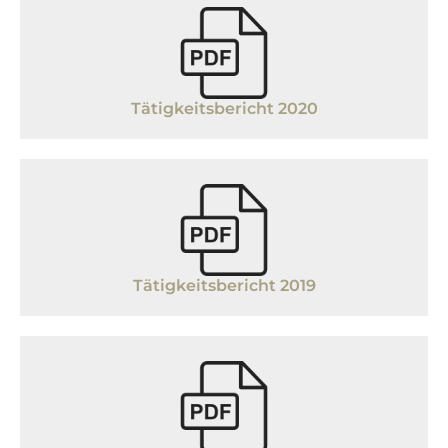
Tätigkeitsbericht 2020
Tätigkeitsbericht 2019