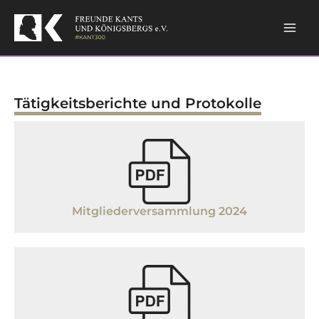
Skip
to
content
Tätigkeitsberichte und Protokolle
Mitgliederversammlung 2024