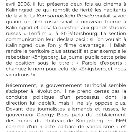
avril 2006, il fut présenté deux fois au cinéma à
Kaliningrad, ce qui remplit de fierté les habitants
de la ville. La
Komsomolskaïa Pravda
voulait savoir
quand un film russe serait à nouveau tourné à
Kaliningrad et posa la question aux grands studios
russes « Lenfilm », à St-Pétersbourg. La section
communication leur déclara ceci : si l’on voulait à
Kaliningrad que l’on y filme davantage, il fallait
rendre le territoire plus attractif, et par exemple le
rebaptiser Königsberg. Le journal publia cette prise
de position sous le titre : « Parole d’experts :
changez le nom pour celui de Königsberg, et nous
viendrons ! »
Récemment, le gouvernement territorial semble
s’adapter à l’évolution. Il ne prend certes pas la
conduite politique d’un processus dont la
direction lui déplaît, mais il ne s’y oppose plus.
Devant des journalistes allemands et russes, le
gouverneur Georgy Boos parla du déblaiement
des ruines du château de Königsberg en 1969
comme d’un « acte barbare de vandalisme » et