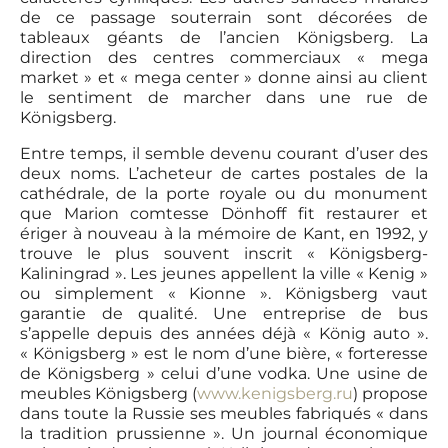
de ce passage souterrain sont décorées de
tableaux géants de l’ancien Königsberg. La
direction des centres commerciaux « mega
market » et « mega center » donne ainsi au client
le sentiment de marcher dans une rue de
Königsberg.
Entre temps, il semble devenu courant d’user des
deux noms. L’acheteur de cartes postales de la
cathédrale, de la porte royale ou du monument
que Marion comtesse Dönhoff fit restaurer et
ériger à nouveau à la mémoire de Kant, en 1992, y
trouve le plus souvent inscrit « Königsberg-
Kaliningrad ». Les jeunes appellent la ville « Kenig »
ou simplement « Kionne ». Königsberg vaut
garantie de qualité. Une entreprise de bus
s’appelle depuis des années déjà « König auto ».
« Königsberg » est le nom d’une bière, « forteresse
de Königsberg » celui d’une vodka. Une usine de
meubles Königsberg (
www.kenigsberg.ru
) propose
dans toute la Russie ses meubles fabriqués « dans
la tradition prussienne ». Un journal économique