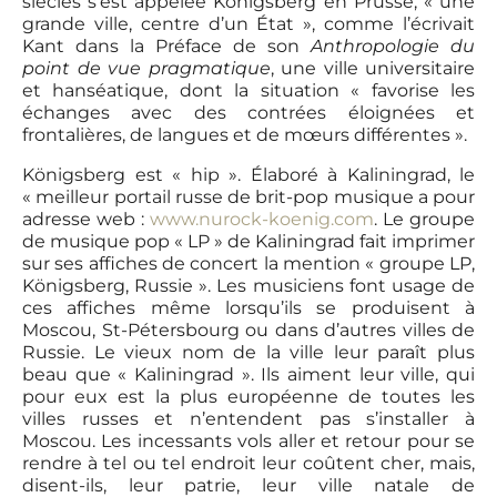
siècles s’est appelée Königsberg en Prusse, « une
grande ville, centre d’un État », comme l’écrivait
Kant dans la Préface de son
Anthropologie du
point de vue pragmatique
, une ville universitaire
et hanséatique, dont la situation « favorise les
échanges avec des contrées éloignées et
frontalières, de langues et de mœurs différentes ».
Königsberg est « hip ». Élaboré à Kaliningrad, le
« meilleur portail russe de brit-pop musique a pour
adresse web :
www.nurock-koenig.com
. Le groupe
de musique pop « LP » de Kaliningrad fait imprimer
sur ses affiches de concert la mention « groupe LP,
Königsberg, Russie ». Les musiciens font usage de
ces affiches même lorsqu’ils se produisent à
Moscou, St-Pétersbourg ou dans d’autres villes de
Russie. Le vieux nom de la ville leur paraît plus
beau que « Kaliningrad ». Ils aiment leur ville, qui
pour eux est la plus européenne de toutes les
villes russes et n’entendent pas s’installer à
Moscou. Les incessants vols aller et retour pour se
rendre à tel ou tel endroit leur coûtent cher, mais,
disent-ils, leur patrie, leur ville natale de