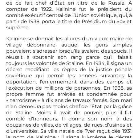
de ce fait chef d’État en titre de la Russie. À
compter de 1922, Kalinine fut le président du
comité exécutif central de l’Union soviétique, qui, à
partir de 1938, porta le titre de Présidium du Soviet
suprême.
Kalinine se donnait les allures d’un vieux maire de
village débonnaire, auquel les gens simples
pouvaient s’adresser lorsqu’ils avaient des soucis. Il
réussit à soutenir son rang parce qu’il faisait
toujours les volontés de Staline. En 1934, il signa un
décret modifiant les règles de la justice pénale
soviétique qui permit les années suivantes la
déportation, l’enfermement dans des camps et
l’exécution de millions de personnes. En 1938, sa
propre femme fut arrêtée et condamnée pour
« terrorisme » à dix ans de travaux forcés. Son mari
n’en demeura pas moins chef de l’État par la grâce
de Staline. Moins il avait de pouvoir, plus il fut
comblé d’honneurs. Il donna son nom à des
douzaines de villes, de villages, de rues, d’usines et
d’universités. Sa ville natale de Tver reçut dès 1931
le nom de Kalinine ; il signa lui-même le décret