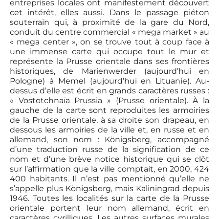
entreprises locales ont manifestement découvert
cet intérêt, elles aussi. Dans le passage piéton
souterrain qui, à proximité de la gare du Nord,
conduit du centre commercial « mega market » au
« mega center », on se trouve tout à coup face à
une immense carte qui occupe tout le mur et
représente la Prusse orientale dans ses frontières
historiques, de Marienwerder (aujourd’hui en
Pologne) à Memel (aujourd’hui en Lituanie). Au-
dessus d’elle est écrit en grands caractères russes :
« Vostotchnaïa Prussia » (Prusse orientale). À la
gauche de la carte sont reproduites les armoiries
de la Prusse orientale, à sa droite son drapeau, en
dessous les armoiries de la ville et, en russe et en
allemand, son nom : Königsberg, accompagné
d’une traduction russe de la signification de ce
nom et d’une brève notice historique qui se clôt
sur l’affirmation que la ville comptait, en 2000, 424
400 habitants. Il n’est pas mentionné qu’elle ne
s’appelle plus Königsberg, mais Kaliningrad depuis
1946. Toutes les localités sur la carte de la Prusse
orientale portent leur nom allemand, écrit en
caractères cyrilliques. Les autres surfaces murales