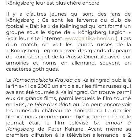
Königsberg leur est plus chère encore.
Il y a d’autres jeunes qui sont des fans de
Königsberg : Ce sont les fervents du club de
football « Baltika » de Kaliningrad qui ont formé un
groupe sous le signe de « Königsberg Legion »
(voir leur site internet
www.baltika-hools.ru
). Lors
d’un match, on voit les jeunes russes de la
« Königsberg Legion » avec des grands drapeaux
de Königsberg et de la Prusse Orientale avec leur
armoiries et noms en allemand, souvent en
caractères gothiques.
La
Komsomolskaïa Pravda
de Kaliningrad publia à
la fin avril de 2006 un article sur les films russes qui
avaient été tournés à Kaliningrad. On trouve parmi
eux de grands films, parmi lesquels le film tourné
en 1964,
Le Père du soldat
, où l’on peut encore voir
les ruines du château de Königsberg. Le dernier
film « à nous prendre pour objet », comme l’écrit le
journal, était le film télévisé
Un amour à
Königsberg
de Peter Kahane. Avant même sa
première diffusion à la télévision allemande le 2