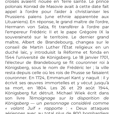
croisés avaient nouée en Terre sainte. Le prince
polonais Konrad de Masovie avait à cette date fait
appel à l’ordre pour l’aider à christianiser les
Prussiens païens (une ethnie apparentée aux
Lituaniens). En réponse, le grand maître de l’ordre,
Hermann von Salza, fit transférer à l’ordre par
l’empereur Frédéric II et le pape Grégoire IX la
souveraineté sur le territoire. Le dernier grand
maître, Albert de Brandebourg, changea sur le
conseil de Martin Luther l’État religieux en un
duché laïc, y introduisit la Réforme et fonda en
1544 l’université de Königsberg. Le 18 janvier 1701,
l’électeur de Brandebourg se fit couronner roi à
Königsberg, sous le nom de Frédéric Ier ; la ville
resta depuis celle où les rois de Prusse se faisaient
couronner. En 1724, Emmanuel Kant y naquit : il y
écrivit ses œuvres immortelles et y vécut jusqu’à
sa mort, en 1804. Les 26 et 29 août 1944,
Königsberg fut détruit. Michael Wiek écrit dans
son livre
Témoignage sur la disparition de
Königsberg — un personnage considéré comme
« valant Juif » rapporte
: « Deux attaques
aériennes avec au total plus de 800 bombardiers