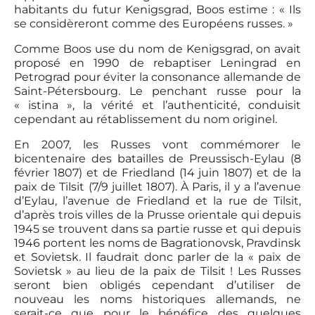
habitants du futur Kenigsgrad, Boos estime : « Ils
se considèreront comme des Européens russes. »
Comme Boos use du nom de Kenigsgrad, on avait
proposé en 1990 de rebaptiser Leningrad en
Petrograd pour éviter la consonance allemande de
Saint-Pétersbourg. Le penchant russe pour la
« istina », la vérité et l’authenticité, conduisit
cependant au rétablissement du nom originel.
En 2007, les Russes vont commémorer le
bicentenaire des batailles de Preussisch-Eylau (8
février 1807) et de Friedland (14 juin 1807) et de la
paix de Tilsit (7/9 juillet 1807). À Paris, il y a l’avenue
d’Eylau, l’avenue de Friedland et la rue de Tilsit,
d’après trois villes de la Prusse orientale qui depuis
1945 se trouvent dans sa partie russe et qui depuis
1946 portent les noms de Bagrationovsk, Pravdinsk
et Sovietsk. Il faudrait donc parler de la « paix de
Sovietsk » au lieu de la paix de Tilsit ! Les Russes
seront bien obligés cependant d’utiliser de
nouveau les noms historiques allemands, ne
serait-ce que pour le bénéfice des quelques