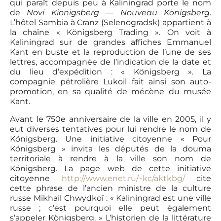
qui paraît depuis peu à Kaliningrad porte le nom
de
Novi Kionigsberg — Nouveau Königsberg
.
L’hôtel Sambia à Cranz (Selenogradsk) appartient à
la chaîne « Königsberg Trading ». On voit à
Kaliningrad sur de grandes affiches Emmanuel
Kant en buste et la reproduction de l’une de ses
lettres, accompagnée de l’indication de la date et
du lieu d’expédition : « Königsberg ». La
compagnie pétrolière Lukoil fait ainsi son auto-
promotion, en sa qualité de mécène du musée
Kant.
Avant le 750e anniversaire de la ville en 2005, il y
eut diverses tentatives pour lui rendre le nom de
Königsberg. Une initiative citoyenne « Pour
Königsberg » invita les députés de la douma
territoriale à rendre à la ville son nom de
Königsberg. La page web de cette initiative
citoyenne
http://www.enet.ru/~kc/aktkbg/
cite
cette phrase de l’ancien ministre de la culture
russe Mikhail Chwydkoï : « Kaliningrad est une ville
russe ; c’est pourquoi elle peut également
s’appeler Königsberg. » L’historien de la littérature