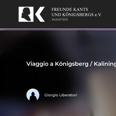
Skip
to
content
Viaggio a Königsberg / Kalining
Giorgio Liberatori