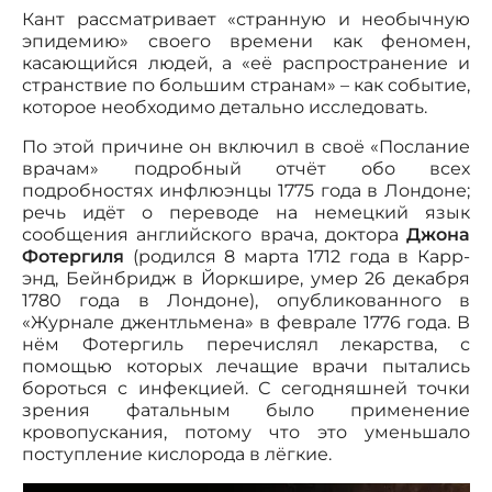
Кант рассматривает «странную и необычную
эпидемию» своего времени как феномен,
касающийся людей, а «её распространение и
странствие по большим странам» – как событие,
которое необходимо детально исследовать.
По этой причине он включил в своё «Послание
врачам» подробный отчёт обо всех
подробностях инфлюэнцы 1775 года в Лондоне;
речь идёт о переводе на немецкий язык
сообщения английского врача, доктора
Джона
Фотергиля
(родился 8 марта 1712 года в Карр-
энд, Бейнбридж в Йоркшире, умер 26 декабря
1780 года в Лондоне), опубликованного в
«Журнале джентльмена» в феврале 1776 года. В
нём Фотергиль перечислял лекарства, с
помощью которых лечащие врачи пытались
бороться с инфекцией. С сегодняшней точки
зрения фатальным было применение
кровопускания, потому что это уменьшало
поступление кислорода в лёгкие.