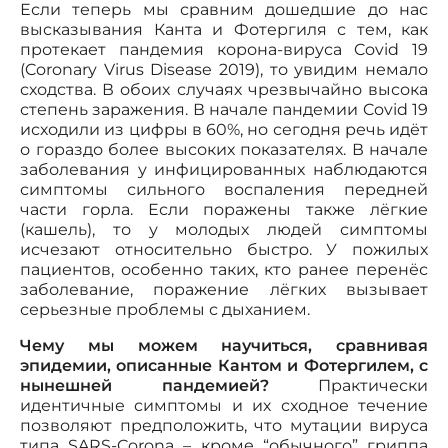
Если теперь мы сравним дошедшие до нас
высказывания Канта и Фотергиля с тем, как
протекает пандемия корона-вируса Covid 19
(Coronary Virus Disease 2019), то увидим немало
сходства. В обоих случаях чрезвычайно высока
степень заражения. В начале пандемии Covid 19
исходили из цифры в 60%, но сегодня речь идёт
о гораздо более высоких показателях. В начале
заболевания у инфицированных наблюдаются
симптомы сильного воспаления передней
части горла. Если поражены также лёгкие
(кашель), то у молодых людей симптомы
исчезают относительно быстро. У пожилых
пациентов, особенно таких, кто ранее перенёс
заболевание, поражение лёгких вызывает
серьезные проблемы с дыханием.
Чему мы можем научиться, сравнивая
эпидемии, описанные Кантом и Фотергилем, с
нынешней пандемией?
Практически
идентичные симптомы и их сходное течение
позволяют предположить, что мутации вируса
типа SARS-Corona – кроме “обычного” гриппа