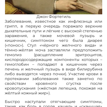
Джон Фортегиль
Заболевание, известное как инфлюэнца или
грипп, в первую очередь поражало верхние
дыхательные пути и лёгкие с высокой степенью
заражения, а также мочевой пузырь и
кишечник, симптомом чего была диарея
(«понос»). Стул «чёрного желчного вида» и
тёмно-жёлтая моча заставляли предположить
гемолиз (расщепление эритроцитов,
кислородосодержащие компоненты которых –
гемоглобин – попадают в кишечник через
печень и желчный пузырь в виде билирубина
либо выводятся через почки). Участие крови в
протекании заболевания также заметно по
свойствам кровяного сгустка после
кровопускания («жёсткая лепешка, похожая на
жёлтый кожный жир»).
Быстро наступали отягчающие симптомы,
такие, как боль в горле, кашель и «скачущая»