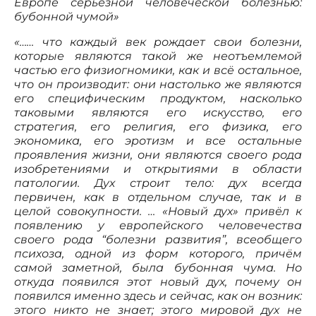
Европе серьёзной человеческой болезнью:
бубонной чумой»
«…… что каждый век рождает свои болезни,
которые являются такой же неотъемлемой
частью его физиогномики, как и всё остальное,
что он производит: они настолько же являются
его специфическим продуктом, насколько
таковыми являются его искусство, его
стратегия, его религия, его физика, его
экономика, его эротизм и все остальные
проявления жизни, они являются своего рода
изобретениями и открытиями в области
патологии. Дух строит тело: дух всегда
первичен, как в отдельном случае, так и в
целой совокупности. … «Новый дух» привёл к
появлению у европейского человечества
своего рода “болезни развития”, всеобщего
психоза, одной из форм которого, причём
самой заметной, была бубонная чума. Но
откуда появился этот новый дух, почему он
появился именно здесь и сейчас, как он возник:
этого никто не знает; этого мировой дух не