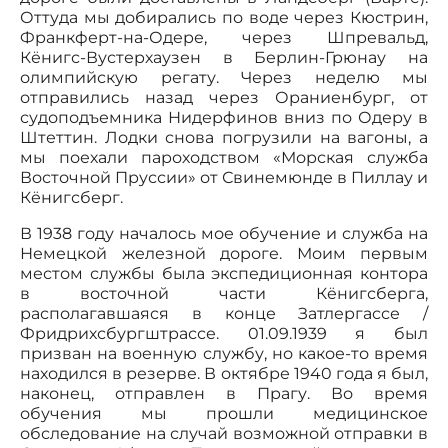
Оттуда мы добирались по воде через Кюстрин,
Франкферт-на-Одере, через Шпревальд,
Кёнигс-Вустерхаузен в Берлин-Грюнау на
олимпийскую регату. Через неделю мы
отправились назад через Ораниенбург, от
судоподъемника Нидерфинов вниз по Одеру в
Штеттин. Лодки снова погрузили на вагоны, а
мы поехали пароходством «Морская служба
Восточной Пруссии» от Свинемюнде в Пиллау и
Кёнигсберг.
В 1938 году началось мое обучение и служба на
Немецкой железной дороге. Моим первым
местом службы была экспедиционная контора
в восточной части Кёнигсберга,
располагавшаяся в конце Затлергассе /
Фридрихсбургштрассе. 01.09.1939 я был
призван на военную службу, но какое-то время
находился в резерве. В октябре 1940 года я был,
наконец, отправлен в Прагу. Во время
обучения мы прошли медицинское
обследование на случай возможной отправки в