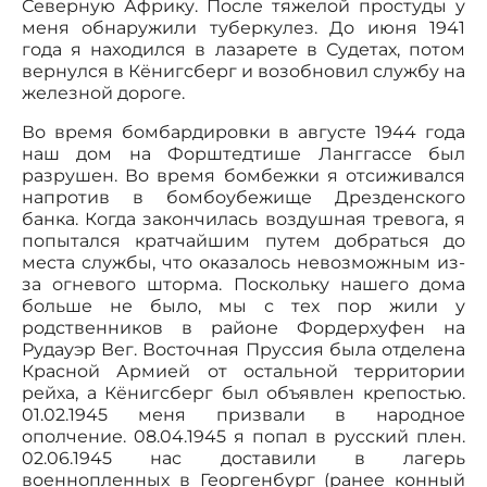
Северную Африку. После тяжелой простуды у
меня обнаружили туберкулез. До июня 1941
года я находился в лазарете в Судетах, потом
вернулся в Кёнигсберг и возобновил службу на
железной дороге.
Во время бомбардировки в августе 1944 года
наш дом на Форштедтише Ланггассе был
разрушен. Во время бомбежки я отсиживался
напротив в бомбоубежище Дрезденского
банка. Когда закончилась воздушная тревога, я
попытался кратчайшим путем добраться до
места службы, что оказалось невозможным из-
за огневого шторма. Поскольку нашего дома
больше не было, мы с тех пор жили у
родственников в районе Фордерхуфен на
Рудауэр Вег. Восточная Пруссия была отделена
Красной Армией от остальной территории
рейха, а Кёнигсберг был объявлен крепостью.
01.02.1945 меня призвали в народное
ополчение. 08.04.1945 я попал в русский плен.
02.06.1945 нас доставили в лагерь
военнопленных в Георгенбург (ранее конный