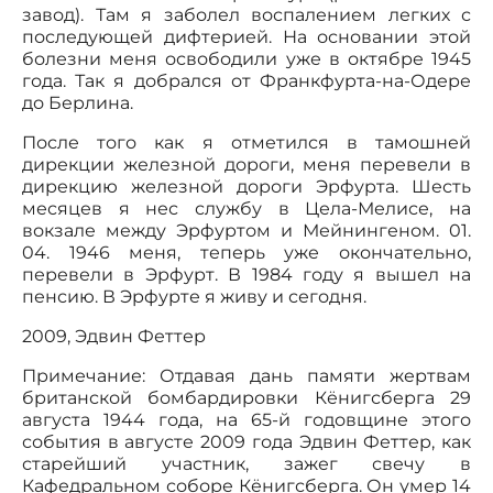
завод). Там я заболел воспалением легких с
последующей дифтерией. На основании этой
болезни меня освободили уже в октябре 1945
года. Так я добрался от Франкфурта-на-Одере
до Берлина.
После того как я отметился в тамошней
дирекции железной дороги, меня перевели в
дирекцию железной дороги Эрфурта. Шесть
месяцев я нес службу в Цела-Мелисе, на
вокзале между Эрфуртом и Мейнингеном. 01.
04. 1946 меня, теперь уже окончательно,
перевели в Эрфурт. В 1984 году я вышел на
пенсию. В Эрфурте я живу и сегодня.
2009, Эдвин Феттер
Примечание: Отдавая дань памяти жертвам
британской бомбардировки Кёнигсберга 29
августа 1944 года, на 65-й годовщине этого
события в августе 2009 года Эдвин Феттер, как
старейший участник, зажег свечу в
Кафедральном соборе Кёнигсберга. Он умер 14