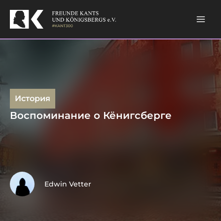
Skip
to
content
История
Воспоминание о Кёнигсберге
Edwin Vetter