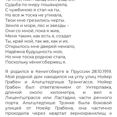
Судьба по миру пошвыряла,
С чужбиною я стал на ты,
Но все ж тоска не утихала,
Твои мне грезились черты.
Земля и море, лес и звезды –
Они со мной, пока я жив,
Меня таким, как есть я, создал
Ты, край мой, так же, как и их.
Открылось мне дверей немало,
Надёжна будущность моя,
Но мне тоска родною стала,
Поскольку кёнигсбержец я.
Я родился в Кенигсберге в Пруссии 28.10.1919.
Мой родной дом находился на углу улиц Нойер
Грабен и Альтштедтише Трэнкгассе. Нойер
Грабен был ответвлением от Унтерлаака,
длиной около километра, и вел к
Лицентштрассе или Ластадии, части речного
порта. Альтштедтише Трэнке была боковой
улицей от Ноейр Грабена, она частично
проходила через квартал зернохранилищ к