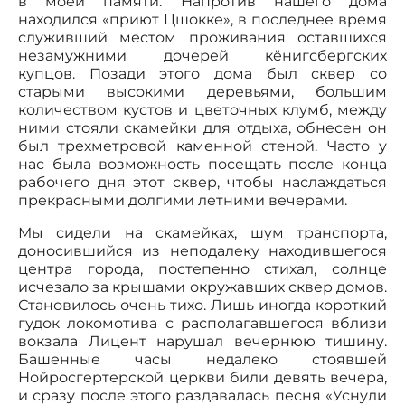
в моей памяти. Напротив нашего дома
находился «приют Цшокке», в последнее время
служивший местом проживания оставшихся
незамужними дочерей кёнигсбергских
купцов. Позади этого дома был сквер со
старыми высокими деревьями, большим
количеством кустов и цветочных клумб, между
ними стояли скамейки для отдыха, обнесен он
был трехметровой каменной стеной. Часто у
нас была возможность посещать после конца
рабочего дня этот сквер, чтобы наслаждаться
прекрасными долгими летними вечерами.
Мы сидели на скамейках, шум транспорта,
доносившийся из неподалеку находившегося
центра города, постепенно стихал, солнце
исчезало за крышами окружавших сквер домов.
Становилось очень тихо. Лишь иногда короткий
гудок локомотива с располагавшегося вблизи
вокзала Лицент нарушал вечернюю тишину.
Башенные часы недалеко стоявшей
Нойросгертерской церкви били девять вечера,
и сразу после этого раздавалась песня «Уснули