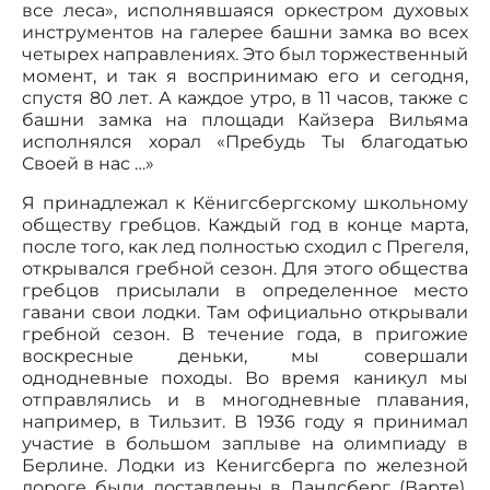
все леса», исполнявшаяся оркестром духовых
инструментов на галерее башни замка во всех
четырех направлениях. Это был торжественный
момент, и так я воспринимаю его и сегодня,
спустя 80 лет. А каждое утро, в 11 часов, также с
башни замка на площади Кайзера Вильяма
исполнялся хорал «Пребудь Ты благодатью
Своей в нас …»
Я принадлежал к Кёнигсбергскому школьному
обществу гребцов. Каждый год в конце марта,
после того, как лед полностью сходил с Прегеля,
открывался гребной сезон. Для этого общества
гребцов присылали в определенное место
гавани свои лодки. Там официально открывали
гребной сезон. В течение года, в пригожие
воскресные деньки, мы совершали
однодневные походы. Во время каникул мы
отправлялись и в многодневные плавания,
например, в Тильзит. В 1936 году я принимал
участие в большом заплыве на олимпиаду в
Берлине. Лодки из Кенигсберга по железной
дороге были доставлены в Ландсберг (Варте).