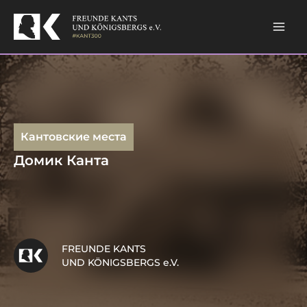
Skip
to
content
Кантовские места
Домик Канта
FREUNDE KANTS
UND KÖNIGSBERGS e.V.