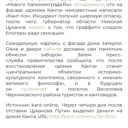
«Нового Калининграда.Ru»
обнаружили
, что на
фасаде «домика Канта» неизвестные написали
«Кант лох». Инцидент получил широкую огласку,
после чего губернатор области Николай
Цуканов
заявил
о том, что граффити создали
блогеры ради сенсации.
Скандальную надпись с фасада дома затерли.
Окна и двери
забили
досками, сам памятник
обнесли забором. Затем пресс-
служба правительства сообщила, что после
восстановления «домик Канта» станет
«центральным объектом историко-
культурного комплекса, связанного с именем
великого философа», и в будущем
он
привлечет
в поселок Веселовка
Черняховского района туристов и кантоведов.
Источник: kant-online, Через четыре дня после
отставки Цуканова Путин выделил деньги на
домик Канта. URL:
http://kant-online.ru/?p=3342