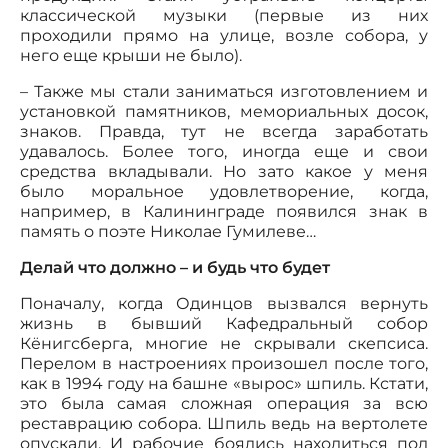
классической музыки (первые из них
проходили прямо на улице, возле собора, у
него еще крыши не было).
– Также мы стали заниматься изготовлением и
установкой памятников, мемориальных досок,
знаков. Правда, тут не всегда заработать
удавалось. Более того, иногда еще и свои
средства вкладывали. Но зато какое у меня
было моральное удовлетворение, когда,
например, в Калининграде появился знак в
память о поэте Николае Гумилеве…
Делай что должно – и будь что будет
Поначалу, когда Одинцов вызвался вернуть
жизнь в бывший Кафедральный собор
Кёнигсберга, многие не скрывали скепсиса.
Перелом в настроениях произошел после того,
как в 1994 году на башне «вырос» шпиль. Кстати,
это была самая сложная операция за всю
реставрацию собора. Шпиль ведь на вертолете
опускали. И рабочие боялись находиться под