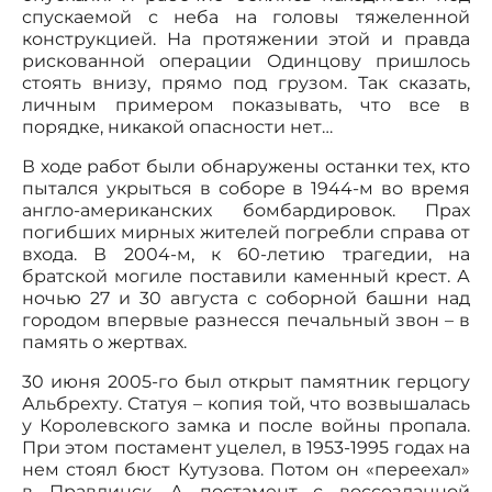
спускаемой с неба на головы тяжеленной
конструкцией. На протяжении этой и правда
рискованной операции Одинцову пришлось
стоять внизу, прямо под грузом. Так сказать,
личным примером показывать, что все в
порядке, никакой опасности нет…
В ходе работ были обнаружены останки тех, кто
пытался укрыться в соборе в 1944-м во время
англо-американских бомбардировок. Прах
погибших мирных жителей погребли справа от
входа. В 2004-м, к 60-летию трагедии, на
братской могиле поставили каменный крест. А
ночью 27 и 30 августа с соборной башни над
городом впервые разнесся печальный звон – в
память о жертвах.
30 июня 2005-го был открыт памятник герцогу
Альбрехту. Статуя – копия той, что возвышалась
у Королевского замка и после войны пропала.
При этом постамент уцелел, в 1953-1995 годах на
нем стоял бюст Кутузова. Потом он «переехал»
в Правдинск. А постамент с воссозданной