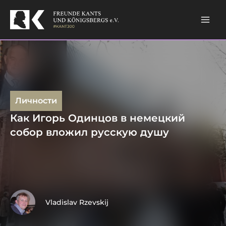
Skip
to
content
Личности
Как Игорь Одинцов в немецкий
собор вложил русскую душу
Vladislav Rzevskij