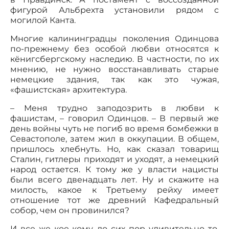
фигурой Альбрехта установили рядом с
могилой Канта.
Многие калининградцы поколения Одинцова
по-прежнему без особой любви относятся к
кёнигсбергскому наследию. В частности, по их
мнению, не нужно восстанавливать старые
немецкие здания, так как это чужая,
«фашистская» архитектура.
– Меня трудно заподозрить в любви к
фашистам, – говорил Одинцов. – В первый же
день войны чуть не погиб во время бомбежки в
Севастополе, затем жил в оккупации. В общем,
пришлось хлебнуть. Но, как сказал товарищ
Сталин, гитлеры приходят и уходят, а немецкий
народ остается. К тому же у власти нацисты
были всего двенадцать лет. Ну и скажите на
милость, какое к Третьему рейху имеет
отношение тот же древний Кафедральный
собор, чем он провинился?
И все же кое-кому до сих пор удивительно то,