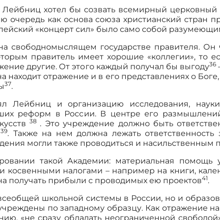
, Лейбниц хотел бы созвать всемирный церковный 
юю очередь как основа союза христианский стран 
пейский «концерт сил» было само собой разумеющи
а свободномыслящем государстве правителя. Он 
торым правитель имеет хорошие «коллегии», то ес
36
жение другие. От этого каждый получал бы выгоду
 находит отражение и в его представлениях о Боге,
37
сы
.
ял Лейбниц и организацию исследования, науки
ших реформ в России. В центре его размышлений
38
скусств
. Это учреждение должно быть ответстве
39
ы
. Также на нем должна лежать ответственность 
едения могли также проводиться и насильственным 
ровании такой Академии: материальная помощь 
косвенными налогами – например на книги, кален
41
на получать прибыли с проводимых ею проектов
.
всеобщей школьной системы в России, но и образо
учреждены по западному образцу. Как отражение н
нию, «не сразу обладать неограниченной свободой»