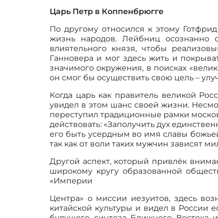
Царь Петр в Коппенбрюгге
По другому относился к этому Готфри
жизнь народов. Лейбниц осознанно о
влиятельного князя, чтобы реализов
Ганновера и мог здесь жить и покрыва
значимого окружения, в поисках «вели
он смог бы осуществить свою цель – ул
Когда царь как правитель великой Рос
увидел в этом шанс своей жизни. Несмот
переступил традиционные рамки московс
действовать: «Заполучить дух единствен
его быть усердным во имя славы божьей
так как от воли таких мужчин зависят м
Другой аспект, который привлёк вниман
широкому кругу образованной обществ
«Империи
Центра» о миссии иезуитов, здесь во
китайской культуры и видел в России 
будущего синтеза Ближнего Востока 