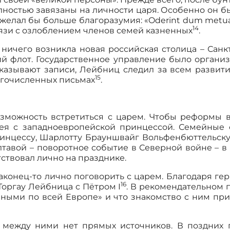
лностью завязаны на личности царя. Особенно он 
желал бы больше благоразумия: «Oderint dum metuant
14
язи с озлоблением членов семей казненных
.
 ничего возникла новая российская столица – Сан
й флот. Государственное управление было органи
оказывают записи, Лейбниц следил за всем развити
15
ногочисленных письмах
.
озможность встретиться с царем. Чтобы реформы в
сея с западноевропейской принцессой. Семейные 
инцессу, Шарлотту Брауншвайг Вольфенбюттельску
тавой – поворотное событие в Северной войне – в 1
тствовал лично на празднике.
аконец-то лично поговорить с царем. Благодаря ге
16
Торгау Лейбница с Пётром I
. В рекомендательном 
еными по всей Европе» и что знакомство с ним при
 между ними нет прямых источников. В поздних п