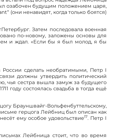
был озабочен будущим положением царя,
“ (они ненавидят, когда только боятся)
ктПетербург. Затем последовала военная
зовано по-новому, заложены основы для
ем и ждал. «Если бы я был молод, я бы
 России сделать необратимыми, Петр I
связи должны утвердить политический
ю, чья сестра вышла замуж за будущего
711 году состоялась свадьба в тогда ещё
рцогу Брауншвайг-Вольфенбуттельскому,
письме герцога Лейбниц был описан как
17
несёт ему особое удовольствие
. Петр I
исьмах Лейбница стоит, что во время