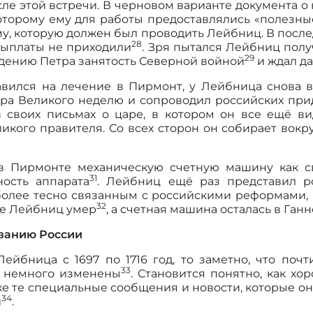
ле этой встречи. В черновом варианте документа о
оторому ему для работы предоставлялись «полезны
у, которую должен был проводить Лейбниц. В посл
28
ыплаты не приходили
. Зря пытался Лейбниц полу
29
едению Петра занятость Северной войной
и ждал д
равился на лечение в Пирмонт, у Лейбница снова 
ра Великого неделю и сопроводил российских при
 своих письмах о царе, в котором он все ещё ви
икого правителя. Со всех сторон он собирает вокру
в Пирмонте механическую счетную машину как св
31
ность аппарата
. Лейбниц ещё раз представил р
олее тесно связанным с российскими реформами, 
32
те Лейбниц умер
, а счетная машина осталась в Ган
ванию России
ейбница с 1697 по 1716 год, то заметно, что по
33
ь немного изменены
. Становится понятно, как х
же те специальные сообщения и новости, которые он
34
и
.