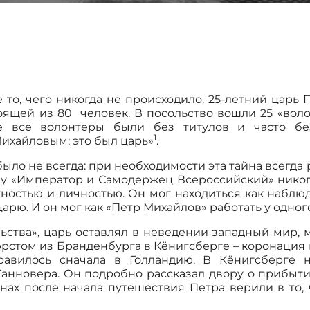
 то, чего никогда не происходило. 25-летний царь 
тоящей из 80 человек. В посольство вошли 25 «вол
е все волонтеры были без титулов и часто без
1
ихайловым; это был царь»
.
было не всегда: при необходимости эта тайна всегда
му «Император и Самодержец Всероссийский» никог
остью и личностью. Он мог находиться как наблюд
арю. И он мог как «Петр Михайлов» работать у одног
ьства», царь оставлял в неведении западный мир, м
рстом из Бранденбурга в Кёнигсберге – коронация
правилось сначала в Голландию. В Кёнигсберге 
Ганновера. Он подробно рассказал двору о прибыти
анах после начала путешествия Петра верили в то,