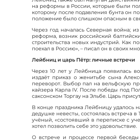
на реформы в России, которые были по
которому после подавления бунта он по
положение было слишком опасным в св
Через год началась Северная война; из
реформа, возник российский балтийски
строительства новых индустрий. Как п
поехал в Россию», – писал он в своих м
Лейбниц и царь Пётр: личные встречи
Через 10 лет у Лейбница появилась в
издаёт приказ о женитьбе сына Алек
переворот. Выбор пал на вельфскую пр
кайзера Карла IV. После победы под Пол
саксонском Торгау на Эльбе. Царь прису
В конце праздника Лейбницу удалось н
дедушке невесты, состоялась встреча в 
учёный, «состоявший в переписке с уч
хотел позволить себе это удовольствие.
О встрече и процессе первой беседы