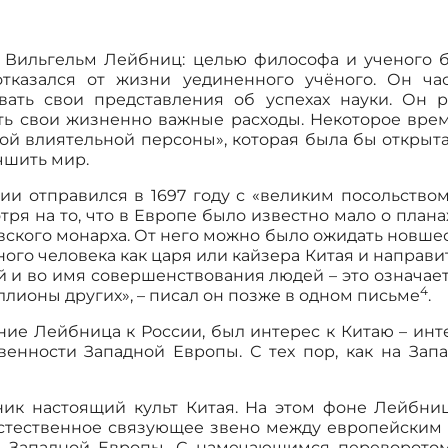
д Вильгельм Лейбниц: целью философа и ученого 
тказался от жизни уединенного учёного. Он част
ывать свои представления об успехах науки. Он 
ть свои жизненно важные расходы. Некоторое вре
кой влиятельной персоны», которая была бы откры
учшить мир.
сии отправился в 1697 году с «великим посольств
ря на то, что в Европе было известно мало о плана
кого монарха. От него можно было ожидать новшест
ного человека как царя или кайзера Китая и направи
 и во имя совершенствования людей – это означает 
4
иллионы других», – писал он позже в одном письме
.
ие Лейбница к России, был интерес к Китаю – инте
енности Западной Европы. С тех пор, как на За
зник настоящий культ Китая. На этом фоне Лейбни
естественное связующее звено между европейским
и Западной Европы. С намечающимся переворото