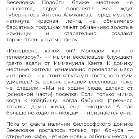
Веселовка. Подойти ближе местные не
решаются, вдруг прогонят? Все ждут
губернатора Антона Алиханова, перед музеем
натянута красная лента, на обманчиво
бархатных подушках лежат обманчиво золотые
ножницы и старательно создают
торжественную атмосферу.
«Интересно, какой он? Молодой, как по
телевизору?» — мысли веселовцев блуждают
где-то вдали от Иммануила Канта. К домику
местные жители изначально проявляли мало
интереса — ну, стоит халупа у погоста, кого этим
удивишь? За реконструкцией веселовцы тоже
не следили: «Мы не ходим сюда, далеко от
[основной части] поселка. Если только мимо,
когда к кладбищу. Когда бабушка (прежняя
хозяйка дома) жила, еще смотрели. А так
больше не ходили никогда», — признаются они.
Пока от факта наличия философского домика
Веселовке досталось только три бонуса —
открытие кафе, четыре новых рабочих места и