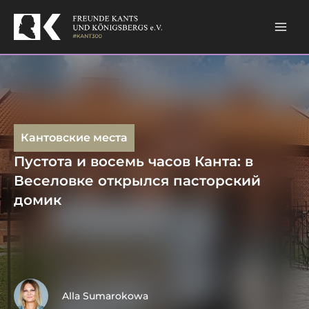
Skip
to
content
Кантовские места
Пустота и восемь часов Канта: в
Веселовке открылся пасторский
домик
Alla Sumarokowa