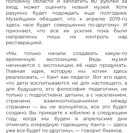
половину области и заплатить 80 рублей за
вход, может оценить новый музей. Хотя
разумно будет подождать еще полгодика.
Музейщики обещают, что к апрелю 2019-го
здесь «все будет совершенно по-другому». И
признают, что все их усилия пока были
направлены лишь на контроль над
реставрацией.
«Мы только начали создавать какую-то
временную экспозицию. Ведь музей
начинается с экспозиции, её надо продумать.
Главная идея, которую мы хотим здесь
реализовать, — Кант как педагог. Вот его идея,
что дети воспитываются не для настоящего, а
для будущего, его философия педагогики, не
только с подростками, детьми, а с населением,
странами, взаимоотношениями между
странами — вы не волнуйтесь, все это будет
создано. Вы приедете к юбилею в следующем
году, когда мы будем в апрельские дни
отмечать очередную годовщину Канта — здесь
уже все будет по-другому», — говорит Якимов.