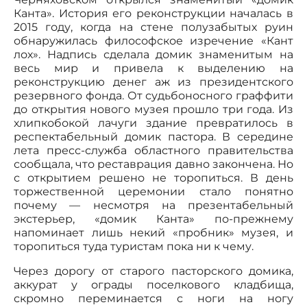
Канта». История его реконструкции началась в
2015 году, когда на стене полузабытых руин
обнаружилась философское изречение «Кант
лох». Надпись сделала домик знаменитым на
весь мир и привела к выделению на
реконструкцию денег аж из президентского
резервного фонда. От судьбоносного граффити
до открытия нового музея прошло три года. Из
хлипкобокой лачуги здание превратилось в
респектабельный домик пастора. В середине
лета пресс-служба областного правительства
сообщала, что реставрация давно закончена. Но
с открытием решено не торопиться. В день
торжественной церемонии стало понятно
почему — несмотря на презентабельный
экстерьер, «домик Канта» по-прежнему
напоминает лишь некий «пробник» музея, и
торопиться туда туристам пока ни к чему.
Через дорогу от старого пасторского домика,
аккурат у ограды поселкового кладбища,
скромно переминается с ноги на ногу