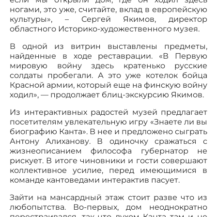
ногами, это уже, считайте, вклад в европейскую
культуры», – Сергей Якимов, директор
областного Историко-художественного музея.
В одной из витрин выставлены предметы,
найденные в ходе реставрации. «В Первую
мировую войну здесь кратенько русские
солдаты пробегали. А это уже котелок бойца
Красной армии, который еще на финскую войну
ходил», — продолжает блиц-экскурсию Якимов.
Из интерактивных радостей музей предлагает
посетителям увлекательную игру «Знаете ли вы
биографию Канта». В нее и предложено сыграть
Антону Алиханову. В одиночку сражаться с
жизнеописанием философа губернатор не
рискует. В итоге чиновники и гости совершают
коллективное усилие, перед имеющимися в
команде кантоведами интерактив пасует.
Зайти на мансардный этаж стоит разве что из
любопытства. Во-первых, дом неоднократно
перестраивался, так что духом Канта там и не