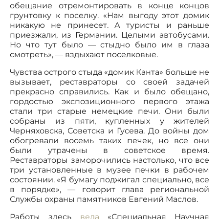
обещание отремонтировать в конце концов
грунтовку к поселку. «Нам выгоду этот домик
никакую не принесет. А туристы и раньше
приезжали, из Германии. Целыми автобусами.
Но что тут было — стыдно было им в глаза
смотреть», — вздыхают поселковые.
Чувства острого стыда «домик Канта» больше не
вызывает, реставраторы со своей задачей
прекрасно справились. Как и было обещано,
гордостью экспозиционного первого этажа
стали три старые немецкие печи. Они были
собраны из пяти, купленных у жителей
Черняховска, Советска и Гусева. До войны дом
обогревали восемь таких печек, но все они
были утрачены в советское время.
Реставраторы заморочились настолько, что все
три установленные в музее печки в рабочем
состоянии. «Я бумагу поджигал специально, все
в порядке», — говорит глава региональной
Службы охраны памятников Евгений Маслов.
Работы здесь
вела
«Специальная Научная