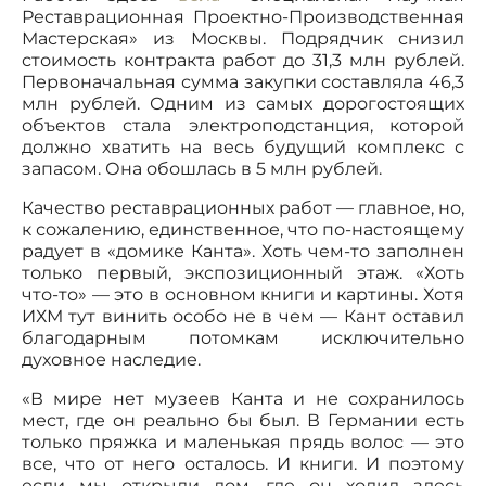
Реставрационная Проектно-Производственная
Мастерская» из Москвы. Подрядчик снизил
стоимость контракта работ до 31,3 млн рублей.
Первоначальная сумма закупки составляла 46,3
млн рублей. Одним из самых дорогостоящих
объектов стала электроподстанция, которой
должно хватить на весь будущий комплекс с
запасом. Она обошлась в 5 млн рублей.
Качество реставрационных работ — главное, но,
к сожалению, единственное, что по-настоящему
радует в «домике Канта». Хоть чем-то заполнен
только первый, экспозиционный этаж. «Хоть
что-то» — это в основном книги и картины. Хотя
ИХМ тут винить особо не в чем — Кант оставил
благодарным потомкам исключительно
духовное наследие.
«В мире нет музеев Канта и не сохранилось
мест, где он реально бы был. В Германии есть
только пряжка и маленькая прядь волос — это
все, что от него осталось. И книги. И поэтому
если мы открыли дом, где он ходил здесь