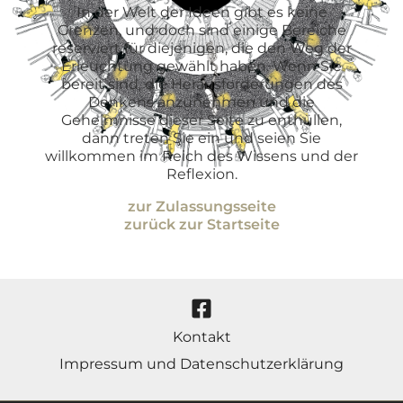
In der Welt der Ideen gibt es keine
Grenzen, und doch sind einige Bereiche
reserviert für diejenigen, die den Weg der
Erleuchtung gewählt haben. Wenn Sie
bereit sind, die Herausforderungen des
Denkens anzunehmen und die
Geheimnisse dieser Seite zu enthüllen,
dann treten Sie ein und seien Sie
willkommen im Reich des Wissens und der
Reflexion.
zur Zulassungsseite
zurück zur Startseite
Kontakt
Impressum und Datenschutzerklärung