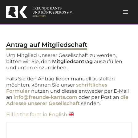
Skip
to
content
Antrag auf Mitgliedschaft
Um Mitglied unserer Gesellschaft zu werden,
bitten wir Sie, den
Mitgliedsantrag
auszufüllen
und unten einzureichen.
Falls Sie den Antrag lieber manuell ausfüllen
möchten, können Sie unser
schriftliches
Formular
nutzen und dieses entweder per E-Mail
an
info@freunde-kants.com
oder per Post an
die
Adresse unserer Gesellschaft
senden.
Fill in the form in English