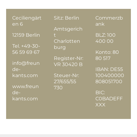
Ceciliengärt
Sitz: Berlin
Commerzb
en 6
ank
Amtsgerich
12159 Berlin
t
BLZ: 100
Charlotten
400 00
Tel. +49-30-
burg
56 59 69 67
Konto: 80
Register-Nr:
80 517
info@freun
VR 30420 B
de-
IBAN: DE55
kants.com
Steuer-Nr:
100400000
27/655/55
808051700
www.freun
730
de-
BIC:
kants.com
C0BADEFF
XXX