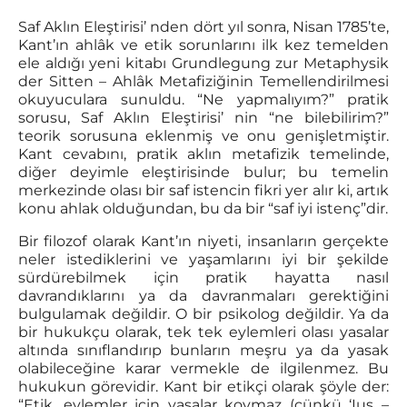
Saf Aklın Eleştirisi’ nden dört yıl sonra, Nisan 1785’te,
Kant’ın ahlâk ve etik sorunlarını ilk kez temelden
ele aldığı yeni kitabı Grundlegung zur Metaphysik
der Sitten – Ahlâk Metafiziğinin Temellendirilmesi
okuyuculara sunuldu. “Ne yapmalıyım?” pratik
sorusu, Saf Aklın Eleştirisi’ nin “ne bilebilirim?”
teorik sorusuna eklenmiş ve onu genişletmiştir.
Kant cevabını, pratik aklın metafizik temelinde,
diğer deyimle eleştirisinde bulur; bu temelin
merkezinde olası bir saf istencin fikri yer alır ki, artık
konu ahlak olduğundan, bu da bir “saf iyi istenç”dir.
Bir filozof olarak Kant’ın niyeti, insanların gerçekte
neler istediklerini ve yaşamlarını iyi bir şekilde
sürdürebilmek için pratik hayatta nasıl
davrandıklarını ya da davranmaları gerektiğini
bulgulamak değildir. O bir psikolog değildir. Ya da
bir hukukçu olarak, tek tek eylemleri olası yasalar
altında sınıflandırıp bunların meşru ya da yasak
olabileceğine karar vermekle de ilgilenmez. Bu
hukukun görevidir. Kant bir etikçi olarak şöyle der:
“Etik, eylemler için yasalar koymaz (çünkü ‘Ius –