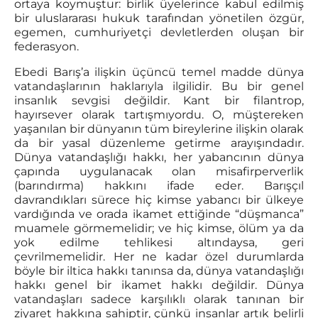
ortaya koymuştur: birlik üyelerince kabul edilmiş
bir uluslararası hukuk tarafından yönetilen özgür,
egemen, cumhuriyetçi devletlerden oluşan bir
federasyon.
Ebedi Barış’a ilişkin üçüncü temel madde dünya
vatandaşlarının haklarıyla ilgilidir. Bu bir genel
insanlık sevgisi değildir. Kant bir filantrop,
hayırsever olarak tartışmıyordu. O, müştereken
yaşanılan bir dünyanın tüm bireylerine ilişkin olarak
da bir yasal düzenleme getirme arayışındadır.
Dünya vatandaşlığı hakkı, her yabancının dünya
çapında uygulanacak olan misafirperverlik
(barındırma) hakkını ifade eder. Barışçıl
davrandıkları sürece hiç kimse yabancı bir ülkeye
vardığında ve orada ikamet ettiğinde “düşmanca”
muamele görmemelidir; ve hiç kimse, ölüm ya da
yok edilme tehlikesi altındaysa, geri
çevrilmemelidir. Her ne kadar özel durumlarda
böyle bir iltica hakkı tanınsa da, dünya vatandaşlığı
hakkı genel bir ikamet hakkı değildir. Dünya
vatandaşları sadece karşılıklı olarak tanınan bir
ziyaret hakkına sahiptir, çünkü insanlar artık belirli