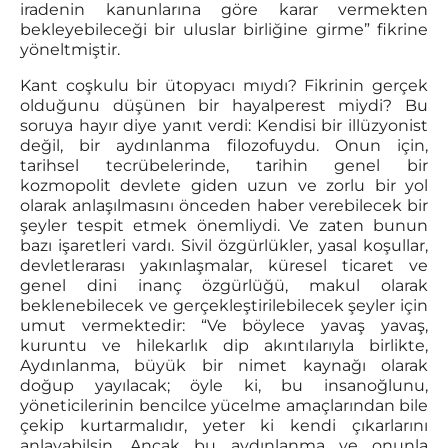
iradenin kanunlarına göre karar vermekten
bekleyebileceği bir uluslar birliğine girme” fikrine
yöneltmiştir.
Kant coşkulu bir ütopyacı mıydı? Fikrinin gerçek
olduğunu düşünen bir hayalperest miydi? Bu
soruya hayır diye yanıt verdi: Kendisi bir illüzyonist
değil, bir aydınlanma filozofuydu. Onun için,
tarihsel tecrübelerinde, tarihin genel bir
kozmopolit devlete giden uzun ve zorlu bir yol
olarak anlaşılmasını önceden haber verebilecek bir
şeyler tespit etmek önemliydi. Ve zaten bunun
bazı işaretleri vardı. Sivil özgürlükler, yasal koşullar,
devletlerarası yakınlaşmalar, küresel ticaret ve
genel dini inanç özgürlüğü, makul olarak
beklenebilecek ve gerçekleştirilebilecek şeyler için
umut vermektedir: “Ve böylece yavaş yavaş,
kuruntu ve hilekarlık dip akıntılarıyla birlikte,
Aydınlanma, büyük bir nimet kaynağı olarak
doğup yayılacak; öyle ki, bu insanoğlunu,
yöneticilerinin bencilce yücelme amaçlarından bile
çekip kurtarmalıdır, yeter ki kendi çıkarlarını
anlayabilsin. Ancak bu aydınlanma ve onunla