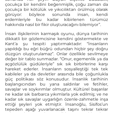
çocukça bir kendini beğenmişlik, çoğu zaman da
çocukça bir kötülük ve yıkıcılıktan örülmüş olarak
görüyor: böylece sonunda insan, kendi
erdemleriyle bu kadar kibirlenen türümüz
hakkında nasıl bir fikir oluşturacağını bilemiyor”.
İnsan ilişkilerinin karmaşık oyunu, dünya tarihinin
dikkatli bir gözlemcisine kendini göstermekte ve
Kant’a şu tespiti yaptırmaktadır: “İnsanların
yapıldığı bu eğri büğrü odundan hiçbir şey doğru
düzgün oluşturulamaz”. Onlar özellikle sevilmeye
değer bir tablo sunmazlar. “Onur, egemenlik ya da
açgözlülük güdüleriyle” sık sık birbirlerine karşı
hareket ederler. İnsanların sosyalleştiği tek tek
kabileler ya da devletler arasında bile çoğunlukla
güç politikası söz konusudur. İnsanlık tarihinin
başlangıcından bu yana saldırılar ve fetihler,
savaşlar ve soykırımlar olmuştur. Kültürel başarılar
ne kadar sık barbarca yıkımlarla yok edilmiş; ve ne
kadar sık savaşlar uygarlığın özenle-zahmetle inşa
ettiği şeyleri yok etmiştir. İnsanoğlu, Sisifos’un
tepeden aşağı yuvarlanacak taşını tekrar tekrar