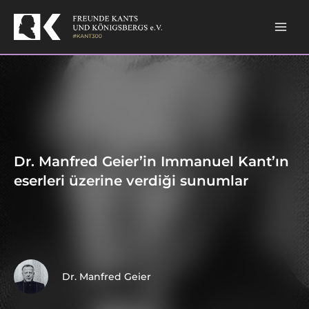
Skip
to
content
Dr. Manfred Geier’in Immanuel Kant’ın
eserleri üzerine verdiği sunumlar
Dr. Manfred Geier