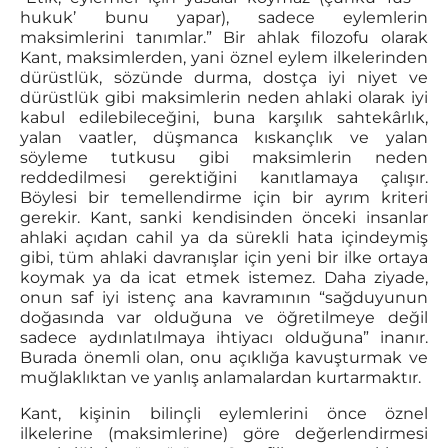
hukuk’ bunu yapar), sadece eylemlerin
maksimlerini tanımlar.” Bir ahlak filozofu olarak
Kant, maksimlerden, yani öznel eylem ilkelerinden
dürüstlük, sözünde durma, dostça iyi niyet ve
dürüstlük gibi maksimlerin neden ahlaki olarak iyi
kabul edilebileceğini, buna karşılık sahtekârlık,
yalan vaatler, düşmanca kıskançlık ve yalan
söyleme tutkusu gibi maksimlerin neden
reddedilmesi gerektiğini kanıtlamaya çalışır.
Böylesi bir temellendirme için bir ayrım kriteri
gerekir. Kant, sanki kendisinden önceki insanlar
ahlaki açıdan cahil ya da sürekli hata içindeymiş
gibi, tüm ahlaki davranışlar için yeni bir ilke ortaya
koymak ya da icat etmek istemez. Daha ziyade,
onun saf iyi istenç ana kavramının “sağduyunun
doğasında var olduğuna ve öğretilmeye değil
sadece aydınlatılmaya ihtiyacı olduğuna” inanır.
Burada önemli olan, onu açıklığa kavuşturmak ve
muğlaklıktan ve yanlış anlamalardan kurtarmaktır.
Kant, kişinin bilinçli eylemlerini önce öznel
ilkelerine (maksimlerine) göre değerlendirmesi