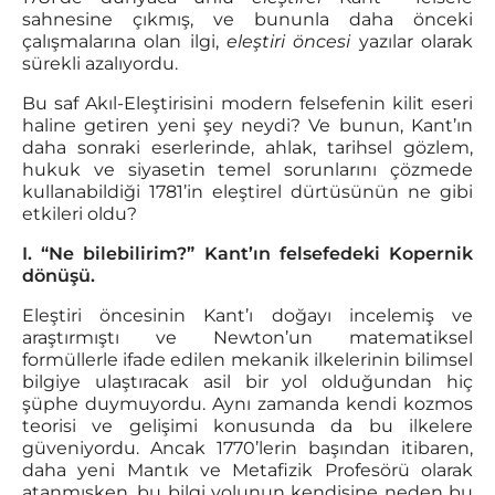
sahnesine çıkmış, ve bununla daha önceki
çalışmalarına olan ilgi,
eleştiri öncesi
yazılar olarak
sürekli azalıyordu.
Bu saf Akıl-Eleştirisini modern felsefenin kilit eseri
haline getiren yeni şey neydi? Ve bunun, Kant’ın
daha sonraki eserlerinde, ahlak, tarihsel gözlem,
hukuk ve siyasetin temel sorunlarını çözmede
kullanabildiği 1781’in eleştirel dürtüsünün ne gibi
etkileri oldu?
I. “Ne bilebilirim?” Kant’ın felsefedeki Kopernik
dönüşü.
Eleştiri öncesinin Kant’ı doğayı incelemiş ve
araştırmıştı ve Newton’un matematiksel
formüllerle ifade edilen mekanik ilkelerinin bilimsel
bilgiye ulaştıracak asil bir yol olduğundan hiç
şüphe duymuyordu. Aynı zamanda kendi kozmos
teorisi ve gelişimi konusunda da bu ilkelere
güveniyordu. Ancak 1770’lerin başından itibaren,
daha yeni Mantık ve Metafizik Profesörü olarak
atanmışken, bu bilgi yolunun kendisine neden bu