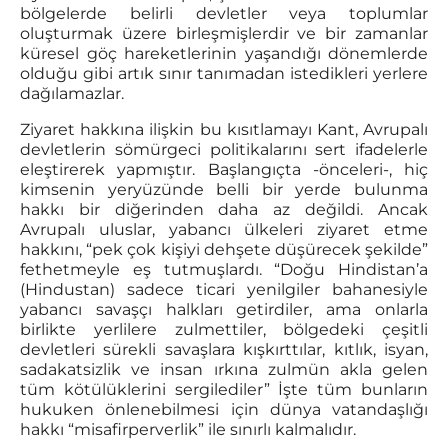
bölgelerde belirli devletler veya toplumlar
oluşturmak üzere birleşmişlerdir ve bir zamanlar
küresel göç hareketlerinin yaşandığı dönemlerde
olduğu gibi artık sınır tanımadan istedikleri yerlere
dağılamazlar.
Ziyaret hakkına ilişkin bu kısıtlamayı Kant, Avrupalı
devletlerin sömürgeci politikalarını sert ifadelerle
eleştirerek yapmıştır. Başlangıçta -önceleri-, hiç
kimsenin yeryüzünde belli bir yerde bulunma
hakkı bir diğerinden daha az değildi. Ancak
Avrupalı uluslar, yabancı ülkeleri ziyaret etme
hakkını, “pek çok kişiyi dehşete düşürecek şekilde”
fethetmeyle eş tutmuşlardı. “Doğu Hindistan’a
(Hindustan) sadece ticari yenilgiler bahanesiyle
yabancı savaşçı halkları getirdiler, ama onlarla
birlikte yerlilere zulmettiler, bölgedeki çeşitli
devletleri sürekli savaşlara kışkırttılar, kıtlık, isyan,
sadakatsizlik ve insan ırkına zulmün akla gelen
tüm kötülüklerini sergilediler” İşte tüm bunların
hukuken önlenebilmesi için dünya vatandaşlığı
hakkı “misafirperverlik” ile sınırlı kalmalıdır.