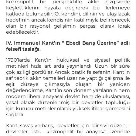
kozmopolit bir perspektifle aklın çizgisinde
keşfettiklerini hayata geçirerek bu ilerlemeye
katkıda bulunabilir. O, kendini, dilinin ve ulaşılacak
hedefinin ancak kendisinin katılımıyla belirlenecek
olan bir rasyonel gelişimin parçası olarak idrak
edebilecektir.
IV. Immanuel Kant’ın “ Ebedi Barış Üzerine” adlı
felsefi taslağı.
1790’larda Kant’ın hukuksal ve siyasal politik
metinleri hızla art arda yayınlandı. Uzun bir süre
çok az ilgi gördüler. Ancak pratik felsefenin, Kant’ın
saf teorik aklın temelleri üzerine yaptığı çalışma ile
eşit düzeye çıkmasıyla oluşan bir yeniden
değerlendirme, Kant’ın son dönem yazılarının hem
modern liberal anayasal devlet hem de uluslararası,
yasal olarak düzenlenmiş bir devletler topluluğu
için kurucu metinler olarak yüksek itibar görmesini
sağladı.
Kant, savaş ve barış, -devletler için- bir sivil düzen, -
devletler üstü- kozmopolit bir anayasa üzerinde