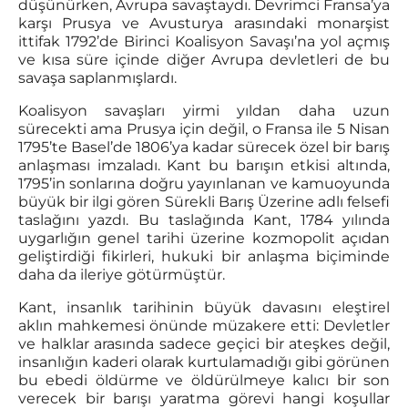
düşünürken, Avrupa savaştaydı. Devrimci Fransa’ya
karşı Prusya ve Avusturya arasındaki monarşist
ittifak 1792’de Birinci Koalisyon Savaşı’na yol açmış
ve kısa süre içinde diğer Avrupa devletleri de bu
savaşa saplanmışlardı.
Koalisyon savaşları yirmi yıldan daha uzun
sürecekti ama Prusya için değil, o Fransa ile 5 Nisan
1795’te Basel’de 1806’ya kadar sürecek özel bir barış
anlaşması imzaladı. Kant bu barışın etkisi altında,
1795’in sonlarına doğru yayınlanan ve kamuoyunda
büyük bir ilgi gören Sürekli Barış Üzerine adlı felsefi
taslağını yazdı. Bu taslağında Kant, 1784 yılında
uygarlığın genel tarihi üzerine kozmopolit açıdan
geliştirdiği fikirleri, hukuki bir anlaşma biçiminde
daha da ileriye götürmüştür.
Kant, insanlık tarihinin büyük davasını eleştirel
aklın mahkemesi önünde müzakere etti: Devletler
ve halklar arasında sadece geçici bir ateşkes değil,
insanlığın kaderi olarak kurtulamadığı gibi görünen
bu ebedi öldürme ve öldürülmeye kalıcı bir son
verecek bir barışı yaratma görevi hangi koşullar