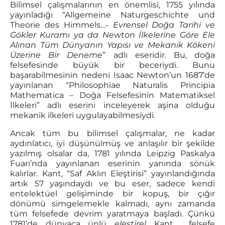
Bilimsel çalışmalarının en önemlisi, 1755 yılında
yayınladığı “Allgemeine Naturgeschichte und
Theorie des Himmels…-
Evrensel Doğa Tarihi ve
Gökler Kuramı ya da Newton İlkelerine Göre Ele
Alınan Tüm Dünyanın Yapısı ve Mekanik Kökeni
Üzerine Bir Deneme
” adlı eseridir. Bu, doğa
felsefesinde büyük bir beceriydi. Bunu
başarabilmesinin nedeni Isaac Newton’un 1687’de
yayınlanan “Philosophiae Naturalis Principia
Mathematica – Doğa Felsefesinin Matematiksel
İlkeleri” adlı eserini inceleyerek aşina olduğu
mekanik ilkeleri uygulayabilmesiydi.
Ancak tüm bu bilimsel çalışmalar, ne kadar
aydınlatıcı, iyi düşünülmüş ve anlaşılır bir şekilde
yazılmış olsalar da, 1781 yılında Leipzig Paskalya
Fuarı’nda yayınlanan eserinin yanında sönük
kalırlar. Kant, “Saf Aklın Eleştirisi” yayınlandığında
artık 57 yaşındaydı ve bu eser, sadece kendi
entelektüel gelişiminde bir kopuş, bir çığır
dönümü simgelemekle kalmadı, aynı zamanda
tüm felsefede devrim yaratmaya başladı. Çünkü
1781’de dünyaca ünlü
eleştirel
Kant felsefe