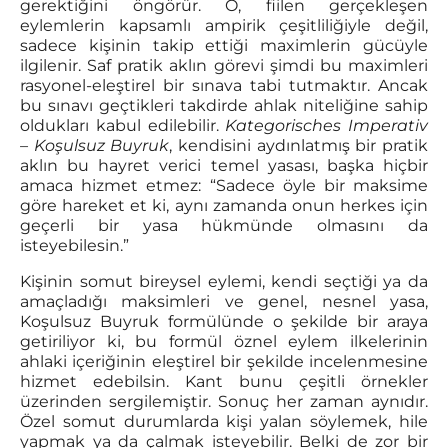
gerektiğini öngörür. O, fiilen gerçekleşen
eylemlerin kapsamlı ampirik çeşitliliğiyle değil,
sadece kişinin takip ettiği maximlerin gücüyle
ilgilenir. Saf pratik aklın görevi şimdi bu maximleri
rasyonel-eleştirel bir sınava tabi tutmaktır. Ancak
bu sınavı geçtikleri takdirde ahlak niteliğine sahip
oldukları kabul edilebilir.
Kategorisches Imperativ
– Koşulsuz Buyruk
, kendisini aydınlatmış bir pratik
aklın bu hayret verici temel yasası, başka hiçbir
amaca hizmet etmez: “Sadece öyle bir maksime
göre hareket et ki, aynı zamanda onun herkes için
geçerli bir yasa hükmünde olmasını da
isteyebilesin.”
Kişinin somut bireysel eylemi, kendi seçtiği ya da
amaçladığı maksimleri ve genel, nesnel yasa,
Koşulsuz Buyruk formülünde o şekilde bir araya
getiriliyor ki, bu formül öznel eylem ilkelerinin
ahlaki içeriğinin eleştirel bir şekilde incelenmesine
hizmet edebilsin. Kant bunu çeşitli örnekler
üzerinden sergilemiştir. Sonuç her zaman aynıdır.
Özel somut durumlarda kişi yalan söylemek, hile
yapmak ya da çalmak isteyebilir. Belki de zor bir