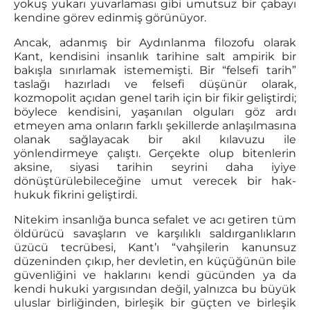
yokuş yukarı yuvarlaması gibi umutsuz bir çabayı
kendine görev edinmiş görünüyor.
Ancak, adanmış bir Aydınlanma filozofu olarak
Kant, kendisini insanlık tarihine salt ampirik bir
bakışla sınırlamak istememişti. Bir “felsefi tarih”
taslağı hazırladı ve felsefi düşünür olarak,
kozmopolit açıdan genel tarih için bir fikir geliştirdi;
böylece kendisini, yaşanılan olguları göz ardı
etmeyen ama onların farklı şekillerde anlaşılmasına
olanak sağlayacak bir akıl kılavuzu ile
yönlendirmeye çalıştı. Gerçekte olup bitenlerin
aksine, siyasi tarihin seyrini daha iyiye
dönüştürülebileceğine umut verecek bir hak-
hukuk fikrini geliştirdi.
Nitekim insanlığa bunca sefalet ve acı getiren tüm
öldürücü savaşların ve karşılıklı saldırganlıkların
üzücü tecrübesi, Kant’ı “vahşilerin kanunsuz
düzeninden çıkıp, her devletin, en küçüğünün bile
güvenliğini ve haklarını kendi gücünden ya da
kendi hukuki yargısından değil, yalnızca bu büyük
uluslar birliğinden, birleşik bir güçten ve birleşik