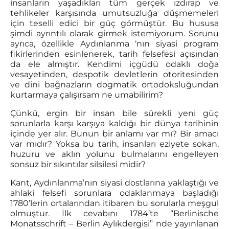
insanların yaşadıkları tüm gerçek ızdırap ve
tehlikeler karşısında umutsuzluğa düşmemeleri
için teselli edici bir güç görmüştür. Bu hususa
şimdi ayrıntılı olarak girmek istemiyorum. Sorunu
ayrıca, özellikle Aydınlanma ‘nın siyasi program
fikirlerinden esinlenerek, tarih felsefesi açısından
da ele almıştır. Kendimi içgüdü odaklı doğa
vesayetinden, despotik devletlerin otoritesinden
ve dini bağnazların dogmatik ortodoksluğundan
kurtarmaya çalışırsam ne umabilirim?
Çünkü, ergin bir insan bile sürekli yeni güç
sorunlarla karşı karşıya kaldığı bir dünya tarihinin
içinde yer alır. Bunun bir anlamı var mı? Bir amacı
var mıdır? Yoksa bu tarih, insanları eziyete sokan,
huzuru ve aklın yolunu bulmalarını engelleyen
sonsuz bir sıkıntılar silsilesi midir?
Kant, Aydınlanma’nın siyasi dostlarına yaklaştığı ve
ahlaki felsefi sorunlara odaklanmaya başladığı
1780’lerin ortalarından itibaren bu sorularla meşgul
olmuştur. İlk cevabını 1784’te “Berlinische
Monatsschrift – Berlin Aylıkdergisi” nde yayınlanan