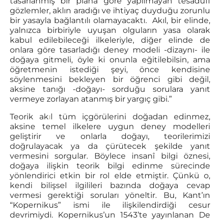
tasarlanmış bir plana göre yapılmayan tesadüfi
gözlemler, aklın aradığı ve ihtiyaç duyduğu zorunlu
bir yasayla bağlantılı olamayacaktı. Akıl, bir elinde,
yalnızca birbiriyle uyuşan olguların yasa olarak
kabul edilebileceği ilkeleriyle, diğer elinde de
onlara göre tasarladığı deney modeli -dizaynı- ile
doğaya gitmeli, öyle ki onunla eğitilebilsin, ama
öğretmenin istediği şeyi, önce kendisine
söylenmesini bekleyen bir öğrenci gibi değil,
aksine tanığı -doğayı- sorduğu sorulara yanıt
vermeye zorlayan atanmış bir yargıç gibi.”
Teorik ak
ı
l tüm içgörülerini doğadan edinmez,
aksine temel ilkelere uygun deney modelleri
geliştirir ve onlarla doğayı, teorilerimizi
doğrulayacak ya da çürütecek şekilde yanıt
vermesini sorgular. Böylece insanî bilgi öznesi,
doğaya ilişkin teorik bilgi edinme sürecinde
yönlendirici etkin bir rol elde etmiştir. Çünkü o,
kendi bilişsel ilgilileri bazında doğaya cevap
vermesi gerektiği soruları yöneltir. Bu, Kant’ın
“Kopernikus” ismi ile ilişkilendirdiği cesur
devrimiydi. Kopernikus’un 1543’te yayınlanan De