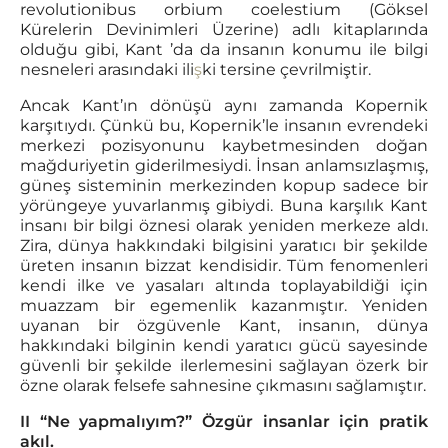
revolutionibus orbium coelestium (Göksel
Kürelerin Devinimleri Üzerine) adlı kitaplarında
olduğu gibi, Kant ’da da insanın konumu ile bilgi
nesneleri arasındaki ili
ş
ki tersine çevrilmiştir.
Ancak Kant’ın dönüşü aynı zamanda Kopernik
karşıtıydı. Çünkü bu, Kopernik’le insanın evrendeki
merkezi pozisyonunu kaybetmesinden doğan
mağduriyetin giderilmesiydi. İnsan anlamsızlaşmış,
güneş sisteminin merkezinden kopup sadece bir
yörüngeye yuvarlanmış gibiydi. Buna karşılık Kant
insanı bir bilgi öznesi olarak yeniden merkeze aldı.
Zira, dünya hakkındaki bilgisini yaratıcı bir şekilde
üreten insanın bizzat kendisidir. Tüm fenomenleri
kendi ilke ve yasaları altında toplayabildiği için
muazzam bir egemenlik kazanmıştır. Yeniden
uyanan bir özgüvenle Kant, insanın, dünya
hakkındaki bilginin kendi yaratıcı gücü sayesinde
güvenli bir şekilde ilerlemesini sağlayan özerk bir
özne olarak felsefe sahnesine çıkmasını sağlamıştır.
II “Ne yapmalıyım?” Özgür insanlar için pratik
akıl.