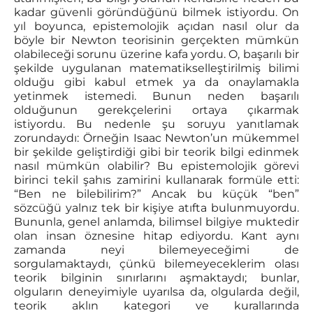
kadar güvenli göründüğünü bilmek istiyordu. On
yıl boyunca, epistemolojik açıdan nasıl olur da
böyle bir Newton teorisinin gerçekten mümkün
olabileceği sorunu üzerine kafa yordu. O, başarılı bir
şekilde uygulanan matematikselleştirilmiş bilimi
olduğu gibi kabul etmek ya da onaylamakla
yetinmek istemedi. Bunun neden başarılı
olduğunun gerekçelerini ortaya çıkarmak
istiyordu. Bu nedenle şu soruyu yanıtlamak
zorundaydı: Örneğin Isaac Newton’un mükemmel
bir şekilde geliştirdiği gibi bir teorik bilgi edinmek
nasıl mümkün olabilir? Bu epistemolojik görevi
birinci tekil şahıs zamirini kullanarak formüle etti:
“Ben ne bilebilirim?” Ancak bu küçük “ben”
sözcüğü yalnız tek bir kişiye atıfta bulunmuyordu.
Bununla, genel anlamda, bilimsel bilgiye muktedir
olan insan öznesine hitap ediyordu. Kant aynı
zamanda neyi bilemeyeceğimi de
sorgulamaktaydı, çünkü bilemeyeceklerim olası
teorik bilginin sınırlarını aşmaktaydı; bunlar,
olguların deneyimiyle uyarılsa da, olgularda değil,
teorik aklın kategori ve kurallarında