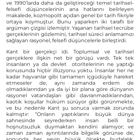
ve 1990’larda daha da geliştireceği temel tarihsel-
felsefi düşüncelerinin ana hatlarını belirleyen
makalede, kozmopolit açıdan genel bir tarih fikriyle
ortaya koymuştur. Bunu yaparken iki taraflı bir
argüman çizgisi izlemiştir. Yaşanan tarihsel tecrübe
gerçeklerinin gözlemini, tarihsel süreci anlamamızı
sağlayan rasyonel, felsefi düşüncelerle birleştirdi.
Kant bir gerçekçi idi. Toplumsal ve tarihsel
gerçeklere ilişkin net bir görüşü vardı. Tek tek
insanların ya da devlet otoritelerinin ne yaptığı
konusunda hiçbir illüzyonu yoktu. İnsanlar her ne
kadar hayvanlar gibi tamamen içgüdüyle hareket
etmeseler de, aynı zamanda erdem de
olmadıklarından ya da iyi bir plana göre dünyanın
rasyonel vatandaşları gibi davranmadıklarından,
kaotik koşullar hüküm sürüyor gibi görünmekte,
ve bu nedenle Kant şu sonuca varmak zorunda
kalmıştır: “Onların yaptıklarını büyük dünya
sahnesinde seyrederken insan belli bir
hoşnutsuzluk duymaktan kendini alamıyor; ve
zaman zaman ayrıntılarında bilgelik görünse de,
sonunda her şeyin büyük ölçekte budalalık,