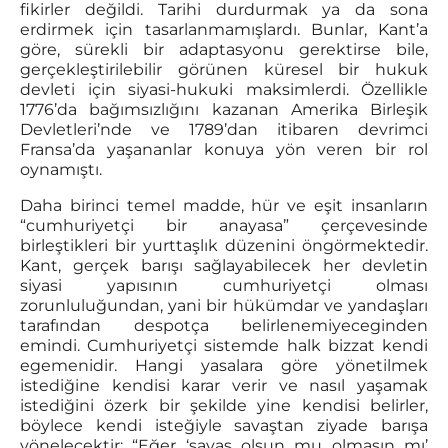
fikirler değildi. Tarihi durdurmak ya da sona
erdirmek için tasarlanmamışlardı. Bunlar, Kant’a
göre, sürekli bir adaptasyonu gerektirse bile,
gerçekleştirilebilir görünen küresel bir hukuk
devleti için siyasi-hukuki maksimlerdi. Özellikle
1776’da bağımsızlığını kazanan Amerika Birleşik
Devletleri’nde ve 1789’dan itibaren devrimci
Fransa’da yaşananlar konuya yön veren bir rol
oynamıştı.
Daha birinci temel madde, hür ve eşit insanların
“cumhuriyetçi bir anayasa” çerçevesinde
birleştikleri bir yurttaşlık düzenini öngörmektedir.
Kant, gerçek barışı sağlayabilecek her devletin
siyasi yapısının cumhuriyetçi olması
zorunluluğundan, yani bir hükümdar ve yandaşları
tarafından despotça belirlenemiyeceginden
emindi. Cumhuriyetçi sistemde halk bizzat kendi
egemenidir. Hangi yasalara göre yönetilmek
istediğine kendisi karar verir ve nasıl yaşamak
istediğini özerk bir şekilde yine kendisi belirler,
böylece kendi isteğiyle savaştan ziyade barışa
yönelecektir: “Eğer ‘savaş olsun mu olmasın mı’