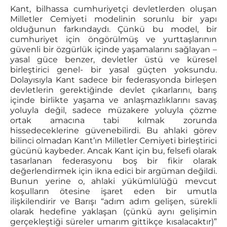
Kant, bilhassa cumhuriyetçi devletlerden oluşan
Milletler Cemiyeti modelinin sorunlu bir yapı
olduğunun farkındaydı. Çünkü bu model, bir
cumhuriyet için öngörülmüş ve yurttaşlarının
güvenli bir özgürlük içinde yaşamalarını sağlayan –
yasal güce benzer, devletler üstü ve küresel
birleştirici genel- bir yasal güçten yoksundu.
Dolayısıyla Kant sadece bir federasyonda birleşen
devletlerin gerektiğinde devlet çıkarlarını, barış
içinde birlikte yaşama ve anlaşmazlıklarını savaş
yoluyla değil, sadece müzakere yoluyla çözme
ortak amacına tabi kılmak zorunda
hissedeceklerine güvenebilirdi. Bu ahlaki görev
bilinci olmadan Kant’ın Milletler Cemiyeti birleştirici
gücünü kaybeder. Ancak Kant için bu, felsefi olarak
tasarlanan federasyonu boş bir fikir olarak
değerlendirmek için ikna edici bir argüman değildi.
Bunun yerine o, ahlaki yükümlülüğü mevcut
koşulların ötesine işaret eden bir umutla
ilişkilendirir ve Barışı “adım adım gelişen, sürekli
olarak hedefine yaklaşan (çünkü aynı gelişimin
gerçekleştiği süreler umarım gittikçe kısalacaktır)”