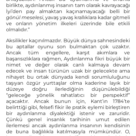
birlikte, aydınlanmış insanın tam olarak kavrayacağı
İyi’den pay almaktan kaçınamayacağı belli bir
gönül meselesi
, yavaş yavaş krallıklara kadar gitmeli
ve onların yönetim ilkeleri üzerinde bile etkili
olmalıdır.”
Aksilikler kaçınılmazdır. Büyük dünya sahnesindeki
bu aptallar oyunu son bulmaktan çok uzaktır.
Ancak tüm engellere, karşıt akımlara ve
başarısızlıklara rağmen, Aydınlanma fikri büyük bir
nimet ve değer olarak canlı kalmaya devam
edecek ve insan türünün uzak bir gelecekte ama
nihayet bu ortak dünyada kendi sorumluluğunu
taşıyan özgür yurttaşlar olma kaderine layık bir
düzeye doğru ilerlediğinin düşünülebildiği
“geleceğe yönelik rahatlatıcı bir perspektif”
açacaktır. Ancak bunun için, Kant’ın 1784’te
belirttiği gibi, felsefi fikir ile pratik eylemi birleştiren
bir aydınlanma diyalektiği istenir ve zaruridir.
Çünkü genel insanlık tarihinin umut edilen
ilerlemesi ancak aydınlanma insanının kendisinin
de buna bağlılıkla katılmasıyla mümkündür. O,