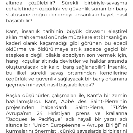
altında çözülebilir? Sürekli birbiriyle-savaşma
cehaletinden özgürlük ve güvenlik sunan bir barış
statüsüne doğru ilerlemeyi -insanlık-nihayet nasıl
başarabilir?
Kant, insanlık tarihinin büyük davasını eleştirel
aklın mahkemesi önünde müzakere etti: İnsanlığın
kaderi olarak kaçamadığı gibi görünen bu ebedi
öldürme ve öldürülmeye artık sadece geçici bir
ateşkesle değil, bilakis ebediyen son vermek için,
hangi koşullar altında devletler ve halklar arasında
oluşturulacak bir kalıcı barış sağlanabilir? İnsanlık,
bu ilkel sürekli savaş ortamından kendilerine
özgürlük ve güvenlik sağlayacak bir barış ortamına
geçmeyi nihayet nasıl başarabilecek?
Başka düşünürler, çalışmaları ile, Kant’a bir zemin
hazırlamışlardı. Kant, Abbé des Saint-Pierre’nin
projesinden haberdardı. Saint-Pierre, 1712’de
Avrupa’nın 24 Hıristiyan prens ve krallarına
“Jacques le Pacifique” adlı hayali bir yazar adı
altında bir “Union Européenne – Avrupa Birliği” ni
kurmalarını önermişti, çünkü savaşlarda birbirlerini