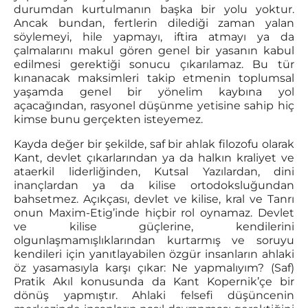
durumdan kurtulmanın başka bir yolu yoktur.
Ancak bundan, fertlerin dilediği zaman yalan
söylemeyi, hile yapmayı, iftira atmayı ya da
çalmalarını makul gören genel bir yasanın kabul
edilmesi gerektiği sonucu çıkarılamaz. Bu tür
kınanacak maksimleri takip etmenin toplumsal
yaşamda genel bir yönelim kaybına yol
açacağından, rasyonel düşünme yetisine sahip hiç
kimse bunu gerçekten isteyemez.
Kayda değer bir şekilde, saf bir ahlak filozofu olarak
Kant, devlet çıkarlarından ya da halkın kraliyet ve
ataerkil liderliğinden, Kutsal Yazılardan, dini
inançlardan ya da kilise ortodoksluğundan
bahsetmez. Açıkçası, devlet ve kilise, kral ve Tanrı
onun Maxim-Etig’inde hiçbir rol oynamaz. Devlet
ve kilise güçlerine, kendilerini
olgunlaşmamışlıklarından kurtarmış ve soruyu
kendileri için yanıtlayabilen özgür insanların ahlaki
öz yasamasıyla karşı çıkar: Ne yapmalıyım? (Saf)
Pratik Akıl konusunda da Kant Kopernik’çe bir
dönüş yapmıştır. Ahlaki felsefi düşüncenin