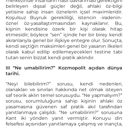
merkezinde insanların nasıl davranması gerektiğini
belirleyen dışsal güçler değil, ahlaki öz-bilgi
yetisine sahip insan öznelerin içsel maximleridir.
Koşulsuz Buyruk gerekliliği, istencin -iradenin-
öznel öz-yasallaştırmasından kaynaklanır. Bu,
kişinin kendisine özerk bir kişi olarak hitap
etmesidir; böylece “sen” içinde her bir birey kendi
akranlarıyla genel bir ilişkiye entegre olur. Sonuçta,
kendi seçtiğin maksimleri genel bir yasanın ilkeleri
olarak kabul edilip edilemeyecekleri testine tabi
tutan senin bizzat kendi pratik aklındır.
III “Ne umabilirim?” Kozmopolit açıdan dünya
tarihi.
“Neyi bilebilirim?” sorusu, kendi nedenleri,
olanakları ve sınırları hakkında net olmak isteyen
saf teorik aklın temel sorusuydu. “Ne yapmalıyım?”
sorusu, sorumluluğuna sahip kişinin ahlaki öz
yasamasına güvenen saf pratik akıl tarafından
yanıtlanmaya çalışıldı. “Ne umabilirim?” sorusuna
Kant iki yönden yanıt vermiştir. Konuyu din
felsefesi açısından yanıtlamaya çalışmış ve inançta,