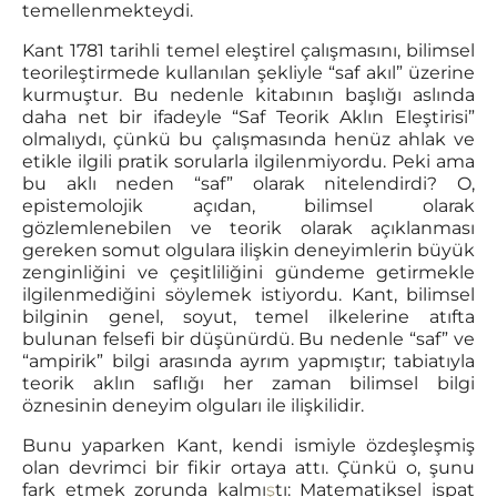
temellenmekteydi.
Kant 1781 tarihli temel eleştirel çalışmasını, bilimsel
teorileştirmede kullanılan şekliyle “saf akıl” üzerine
kurmuştur. Bu nedenle kitabının başlığı aslında
daha net bir ifadeyle “Saf Teorik Aklın Eleştirisi”
olmalıydı, çünkü bu çalışmasında henüz ahlak ve
etikle ilgili pratik sorularla ilgilenmiyordu. Peki ama
bu aklı neden “saf” olarak nitelendirdi? O,
epistemolojik açıdan, bilimsel olarak
gözlemlenebilen ve teorik olarak açıklanması
gereken somut olgulara ilişkin deneyimlerin büyük
zenginliğini ve çeşitliliğini gündeme getirmekle
ilgilenmediğini söylemek istiyordu. Kant, bilimsel
bilginin genel, soyut, temel ilkelerine atıfta
bulunan felsefi bir düşünürdü. Bu nedenle “saf” ve
“ampirik” bilgi arasında ayrım yapmıştır; tabiatıyla
teorik aklın saflığı her zaman bilimsel bilgi
öznesinin deneyim olguları ile ilişkilidir.
Bunu yaparken Kant, kendi ismiyle özdeşleşmiş
olan devrimci bir fikir ortaya attı. Çünkü o, şunu
fark etmek zorunda kalmı
ş
tı: Matematiksel ispat