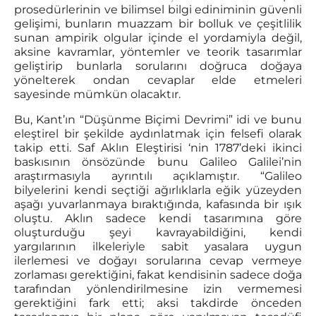
prosedürlerinin ve bilimsel bilgi ediniminin güvenli
gelişimi, bunların muazzam bir bolluk ve çeşitlilik
sunan ampirik olgular içinde el yordamiyla değil,
aksine kavramlar, yöntemler ve teorik tasarımlar
geliştirip bunlarla sorularını doğruca doğaya
yönelterek ondan cevaplar elde etmeleri
sayesinde mümkün olacaktır.
Bu, Kant’ın “Düşünme Biçimi Devrimi” idi ve bunu
eleştirel bir şekilde aydınlatmak için felsefi olarak
takip etti. Saf Aklın Eleştirisi ‘nin 1787’deki ikinci
baskısının önsözünde bunu Galileo Galilei’nin
araştırmasıyla ayrıntılı açıklamıştır. “Galileo
bilyelerini kendi seçtiği ağırlıklarla eğik yüzeyden
aşağı yuvarlanmaya bıraktığında, kafasında bir ışık
oluştu. Aklın sadece kendi tasarımına göre
oluşturduğu şeyi kavrayabildiğini, kendi
yargılarının ilkeleriyle sabit yasalara uygun
ilerlemesi ve doğayı sorularına cevap vermeye
zorlaması gerektiğini, fakat kendisinin sadece doğa
tarafından yönlendirilmesine izin vermemesi
gerektiğini fark etti; aksi takdirde önceden