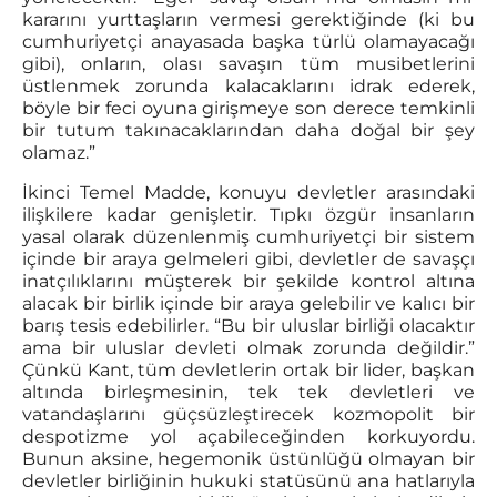
kararını yurttaşların vermesi gerektiğinde (ki bu
cumhuriyetçi anayasada başka türlü olamayacağı
gibi), onların, olası savaşın tüm musibetlerini
üstlenmek zorunda kalacaklarını idrak ederek,
böyle bir feci oyuna girişmeye son derece temkinli
bir tutum takınacaklarından daha doğal bir şey
olamaz.”
İkinci Temel Madde, konuyu devletler arasındaki
ilişkilere kadar genişletir. Tıpkı özgür insanların
yasal olarak düzenlenmiş cumhuriyetçi bir sistem
içinde bir araya gelmeleri gibi, devletler de savaşçı
inatçılıklarını müşterek bir şekilde kontrol altına
alacak bir birlik içinde bir araya gelebilir ve kalıcı bir
barış tesis edebilirler. “Bu bir uluslar birliği olacaktır
ama bir uluslar devleti olmak zorunda değildir.”
Çünkü Kant, tüm devletlerin ortak bir lider, başkan
altında birleşmesinin, tek tek devletleri ve
vatandaşlarını güçsüzleştirecek kozmopolit bir
despotizme yol açabileceğinden korkuyordu.
Bunun aksine, hegemonik üstünlüğü olmayan bir
devletler birliğinin hukuki statüsünü ana hatlarıyla