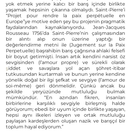
yok etmek yerine kalıcı bir barış içinde birlikte
yaşamak hepsinin çıkarına olmalıydı. Saint-Pierre’i
“Projet pour rendre la paix perpétuelle en
Europe”ye motive eden şey bu projenin pragmatik
faydalarından kaynaklanıyordu. Jean-Jacques
Rousseau 1756’da Saint-Pierre’nin çalışmasından
bir alıntı alıp onun üzerine yaptığı bir
değerlendirme metni ile (Jugement sur la Paix
Perpetuelle) başrahibin barış çağrısına ahlaki felsefi
bir boyut getirmişti. İnsan artık kendini narsist öz
sevgisinden (l’amour propre) ve sürekli olarak
ş
iddet ve savaşlara yol açan şöhret-itibar
tutkusundan kurtarmalı ve bunun yerine kendine
yönelik doğal bir ilgi şefkat ve sevgiye (l’amour de
soi-même) geri dönmelidir. Çünkü ancak bu
şekilde yeryüzünde mutluluğu bulmak
mümkündür. “En azından fikren, insanları
birbirlerine karşılıklı sevgiyle birleşmiş halde
görüyorum; ebedi bir uyum içinde birlikte yaşayan,
hepsi aynı ilkeleri izleyen ve ortak mutluluğu
paylaşan kardeşlerden oluşan nazik ve barışçıl bir
toplum hayal ediyorum.”