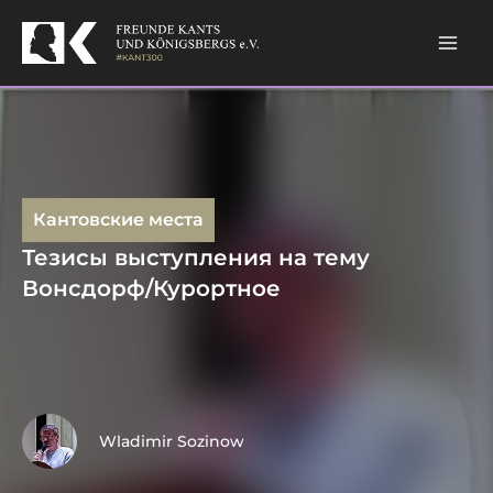
Skip
to
content
Кантовские места
Тезисы выступления на тему
Вонсдорф/Курортное
Wladimir Sozinow