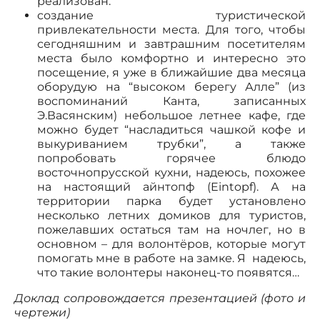
реализован.
создание туристической
привлекательности места. Для того, чтобы
сегодняшним и завтрашним посетителям
места было комфортно и интересно это
посещение, я уже в ближайшие два месяца
оборудую на “высоком берегу Алле” (из
воспоминаний Канта, записанных
Э.Васянским) небольшое летнее кафе, где
можно будет “насладиться чашкой кофе и
выкуриванием трубки”, а также
попробовать горячее блюдо
восточнопрусской кухни, надеюсь, похожее
на настоящий айнтопф (Eintopf). А на
территории парка будет установлено
несколько летних домиков для туристов,
пожелавших остаться там на ночлег, но в
основном – для волонтёров, которые могут
помогать мне в работе на замке. Я надеюсь,
что такие волонтеры наконец-то появятся…
Доклад сопровождается презентацией (фото и
чертежи)