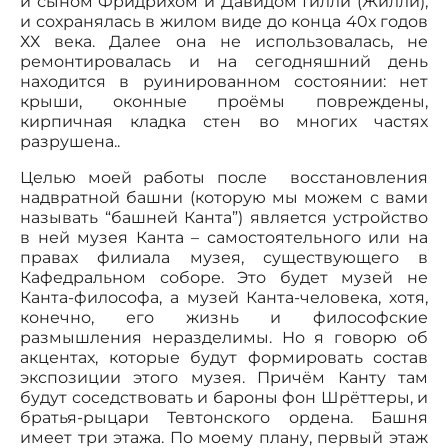
и сыном Фридрихом и Давидом Гилли (Жилли),
и сохранялась в жилом виде до конца 40х годов
ХХ века. Далее она не использовалась, не
ремонтировалась и на сегодняшний день
находится в руинированном состоянии: нет
крыши, оконные проёмы повреждены,
кирпичная кладка стен во многих частях
разрушена..
Целью моей работы после восстановления
надвратной башни (которую мы можем с вами
называть “башней Канта”) является устройство
в ней музея Канта – самостоятельного или на
правах филиала музея, существующего в
Кафедральном соборе. Это будет музей не
Канта-философа, а музей Канта-человека, хотя,
конечно, его жизнь и философские
размышления неразделимы. Но я говорю об
акцентах, которые будут формировать состав
экспозиции этого музея. Причём Канту там
будут соседствовать и бароны фон Шрёттеры, и
братья-рыцари Тевтонского ордена. Башня
имеет три этажа. По моему плану, первый этаж