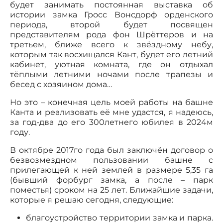
будет занимать постоянная выставка об
истории замка Гросс Вонсдорф орденского
периода, второй будет посвящен
представителям рода фон Шрёттеров и на
третьем, ближе всего к звёздному небу,
которым так восхищался Кант, будет его летний
кабинет, уютная комната, где он отдыхал
тёплыми летними ночами после трапезы и
бесед с хозяином дома…
Но это – конечная цель моей работы на башне
Канта и реализовать её мне удастся, я надеюсь,
за год-два до его 300летнего юбилея в 2024м
году.
В октябре 2017го года был заключён договор о
безвозмездном пользовании башне с
прилегающей к ней землей в размере 5,35 га
(бывший форбург замка, а после – парк
поместья) сроком на 25 лет. Ближайшие задачи,
которые я решаю сегодня, следующие:
благоустройство территории замка и парка.