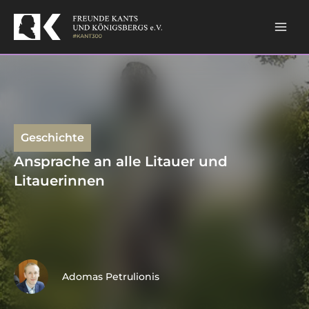
Skip
to
content
Geschichte
Ansprache an alle Litauer und
Litauerinnen
Adomas Petrulionis