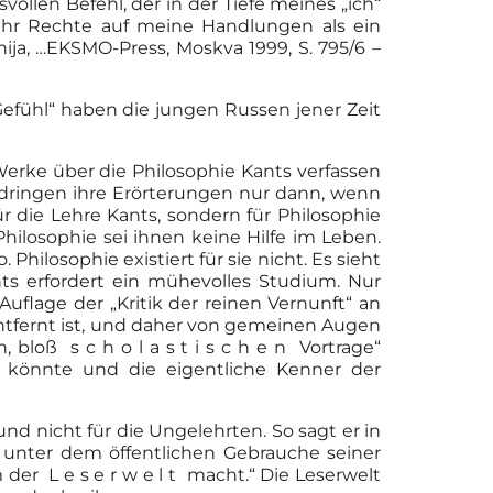
ollen Befehl, der in der Tiefe meines „ich“
mehr Rechte auf meine Handlungen als ein
hija, …EKSMO-Press, Moskva 1999, S. 795/6 –
Gefühl“ haben die jungen Russen jener Zeit
Werke über die Philosophie Kants verfassen
 dringen ihre Erörterungen nur dann, wenn
für die Lehre Kants, sondern für Philosophie
hilosophie sei ihnen keine Hilfe im Leben.
hilosophie existiert für sie nicht. Es sieht
ts erfordert ein mühevolles Studium. Nur
flage der „Kritik der reinen Vernunft“ an
ntfernt ist, und daher von gemeinen Augen
 bloß s c h o l a s t i s c h e n Vortrage“
 könnte und die eigentliche Kenner der
nd nicht für die Ungelehrten. So sagt er in
 unter dem öffentlichen Gebrauche seiner
der L e s e r w e l t macht.“ Die Leserwelt