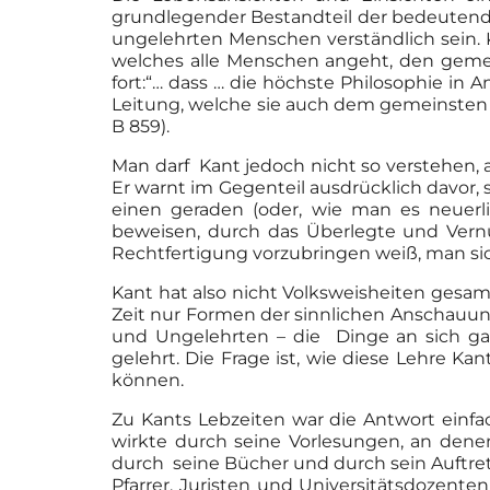
grundlegender Bestandteil der bedeutend
ungelehrten Menschen verständlich sein. Ka
welches alle Menschen angeht, den gemei
fort:“… dass … die höchste Philosophie in
Leitung, welche sie auch dem gemeinsten 
B 859).
Man darf Kant jedoch nicht so verstehen, 
Er warnt im Gegenteil ausdrücklich davor, s
einen geraden (oder, wie man es neuerl
beweisen, durch das Überlegte und Vernü
Rechtfertigung vorzubringen weiß, man sich 
Kant hat also nicht Volksweisheiten ges
Zeit nur Formen der sinnlichen Anschauun
und Ungelehrten – die Dinge an sich ga
gelehrt. Die Frage ist, wie diese Lehre K
können.
Zu Kants Lebzeiten war die Antwort einfac
wirkte durch seine Vorlesungen, an dene
durch seine Bücher und durch sein Auftret
Pfarrer, Juristen und Universitätsdozent