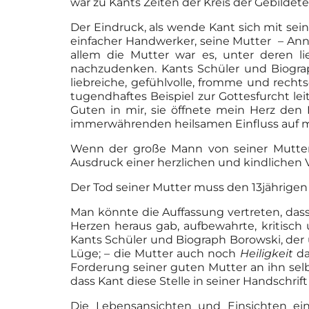
war zu Kants Zeiten der Kreis der Gebildete
Der Eindruck, als wende Kant sich mit seine
einfacher Handwerker, seine Mutter – Ann
allem die Mutter war es, unter deren 
nachzudenken. Kants Schüler und Biograph
liebreiche, gefühlvolle, fromme und rech
tugendhaftes Beispiel zur Gottesfurcht le
Guten in mir, sie öffnete mein Herz den
immerwährenden heilsamen Einfluss auf m
Wenn der große Mann von seiner Mutter 
Ausdruck einer herzlichen und kindlichen 
Der Tod seiner Mutter muss den 13jährige
Man könnte die Auffassung vertreten, das
Herzen heraus gab, aufbewahrte, kritisch
Kants Schüler und Biograph Borowski, der ü
Lüge; – die Mutter auch noch
Heiligkeit
da
Forderung seiner guten Mutter an ihn selb
dass Kant diese Stelle in seiner Handschrift
Die Lebensansichten und Einsichten ei