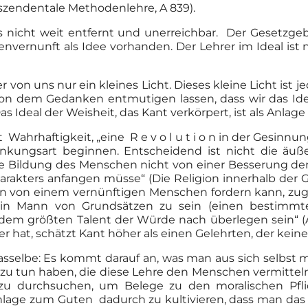
szendentale Methodenlehre, A 839).
ns nicht weit entfernt und unerreichbar. Der Gesetzge
henvernunft als Idee vorhanden. Der Lehrer im Ideal is
r von uns nur ein kleines Licht. Dieses kleine Licht ist 
von dem Gedanken entmutigen lassen, dass wir das Ideal
s Ideal der Weisheit, das Kant verkörpert, ist als Anlag
Wahrhaftigkeit, „eine R e v o l u t i o n in der Gesinn
ungsart beginnen. Entscheidend ist nicht die äuße
ische Bildung des Menschen nicht von einer Besserung 
akters anfangen müsse“ (Die Religion innerhalb der Gr
n von einem vernünftigen Menschen fordern kann, zu
in Mann von Grundsätzen zu sein (einen bestimmt
m größten Talent der Würde nach überlegen sein“ (An
r hat, schätzt Kant höher als einen Gelehrten, der keine
 dasselbe: Es kommt darauf an, was man aus sich selbst
er zu tun haben, die diese Lehre den Menschen vermitte
 zu durchsuchen, um Belege zu den moralischen Pfli
Anlage zum Guten dadurch zu kultivieren, dass man das