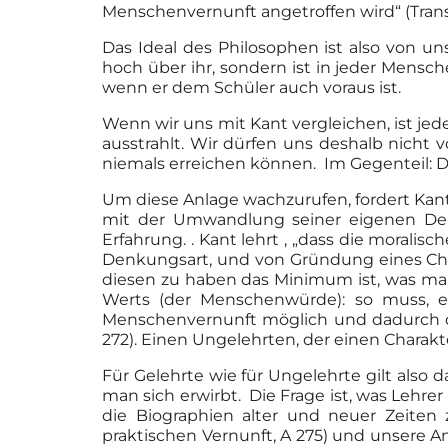
Menschenvernunft angetroffen wird“ (Tran
Das Ideal des Philosophen ist also von u
hoch über ihr, sondern ist in jeder Mensc
wenn er dem Schüler auch voraus ist.
Wenn wir uns mit Kant vergleichen, ist jede
ausstrahlt. Wir dürfen uns deshalb nicht 
niemals erreichen können. Im Gegenteil: Da
Um diese Anlage wachzurufen, fordert Kant 
mit der Umwandlung seiner eigenen Denk
Erfahrung. . Kant lehrt , „dass die moral
Denkungsart, und von Gründung eines Char
diesen zu haben das Minimum ist, was ma
Werts (der Menschenwürde): so muss, e
Menschenvernunft möglich und dadurch de
272). Einen Ungelehrten, der einen Charakte
Für Gelehrte wie für Ungelehrte gilt also
man sich erwirbt. Die Frage ist, was Lehr
die Biographien alter und neuer Zeiten
praktischen Vernunft, A 275) und unsere 