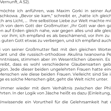
ernunft, A 52).
möchte ich anführen, was Maxim Gorki in seiner Aut
chkowa. „Bevor sie kam,“ schreibt er, „hatte ich glei
ans Licht, … Ihre selbstlose Liebe zur Welt machte mich
ch von dem Gott der Großmutter: „Ihr Gott war den gan
n auf Erden gleich nahe, war gegen alles und alle glei
ht vor ihm; ich empfand es als beschämend, vor ihm z
m guten Gott etwas zu verbergen, und ich empfand auch
ki von seiner Großmutter fast mit den gleichen Worte
 Kant und die russisch-orthodoxe Akulina Iwanowna 
nntnisses, stimmen aber im Wesentlichen überein. Es is
eibt, dass es wohl verschiedene Glaubensarten gebe
gion. Jede dieser beiden ungelehrten Frauen hatte einen
 Menschen wie diese beiden Frauen. Vielleicht sind Sie
 es solche Menschen gibt, geht die Welt nicht unter.
t immer wieder mit dem Verhältnis zwischen der Phi
en. In der Logik von Jäsche heißt es dazu (Einleitung, 
Unwissende ein Vorurtheil für die Gelehrsamkeit ha