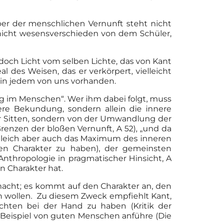
ber der menschlichen Vernunft steht nicht
t nicht wesensverschieden von dem Schüler,
jedoch Licht vom selben Lichte, das von Kant
 des Weisen, das er verkörpert, vielleicht
e in jedem von uns vorhanden.
ung im Menschen“. Wer ihm dabei folgt, muss
re Bekundung, sondern allein die innere
der Sitten, sondern von der Umwandlung der
enzen der bloßen Vernunft, A 52), „und da
gleich aber auch das Maximum des inneren
en Charakter zu haben), der gemeinsten
thropologie in pragmatischer Hinsicht, A
n Charakter hat.
 macht; es kommt auf den Charakter an, den
ln wollen. Zu diesem Zweck empfiehlt Kant,
chten bei der Hand zu haben (Kritik der
 Beispiel von guten Menschen anführe (Die