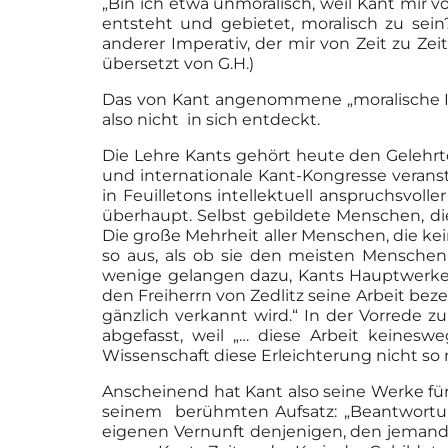
„Bin ich etwa unmoralisch, weil Kant mir v
entsteht und gebietet, moralisch zu sei
anderer Imperativ, der mir von Zeit zu Zei
übersetzt von G.H.)
Das von Kant angenommene „moralische Inte
also nicht in sich entdeckt.
Die Lehre Kants gehört heute den Gelehrte
und internationale Kant-Kongresse verans
in Feuilletons intellektuell anspruchsvolle
überhaupt. Selbst gebildete Menschen, die
Die große Mehrheit aller Menschen, die kein
so aus, als ob sie den meisten Menschen
wenige gelangen dazu, Kants Hauptwerke z
den Freiherrn von Zedlitz seine Arbeit b
gänzlich verkannt wird.“ In der Vorrede zu
abgefasst, weil „… diese Arbeit keine
Wissenschaft diese Erleichterung nicht so 
Anscheinend hat Kant also seine Werke für 
seinem berühmten Aufsatz: „Beantwortung
eigenen Vernunft denjenigen, den jemand a 