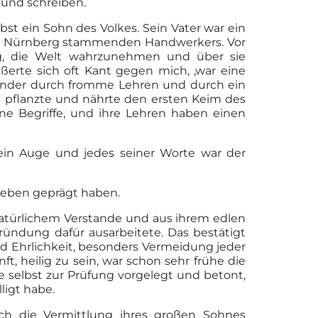
n und schreiben.
lbst ein Sohn des Volkes. Sein Vater war ein
 aus Nürnberg stammenden Handwerkers. Vor
ng, die Welt wahrzunehmen und über sie
ßerte sich oft Kant gegen mich, ‚war eine
 Kinder durch fromme Lehren und durch ein
ie pflanzte und nährte den ersten Keim des
ne Begriffe, und ihre Lehren haben einen
ein Auge und jedes seiner Worte war der
 Leben geprägt haben.
natürlichem Verstande und aus ihrem edlen
ründung dafür ausarbeitete. Das bestätigt
und Ehrlichkeit, besonders Vermeidung jeder
t, heilig zu sein, war schon sehr frühe die
e selbst zur Prüfung vorgelegt und betont,
lligt habe.
ch die Vermittlung ihres großen Sohnes