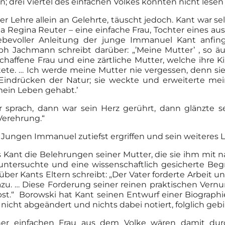
n; drei Viertel des einfachen Volkes konnten nicht lese
r Lehre allein an Gelehrte, täuscht jedoch. Kant war se
a Regina Reuter – eine einfache Frau, Tochter eines
liebevoller Anleitung der junge Immanuel Kant anfi
 Jachmann schreibt darüber: „’Meine Mutter’ , so äu
tschaffene Frau und eine zärtliche Mutter, welche ihre
itete. … Ich werde meine Mutter nie vergessen, denn s
 Eindrücken der Natur; sie weckte und erweiterte mei
ein Leben gehabt.’
sprach, dann war sein Herz gerührt, dann glänzte s
Verehrung.“
n Jungen Immanuel zutiefst ergriffen und sein weiteres
s Kant die Belehrungen seiner Mutter, die sie ihm mit 
 untersuchte und eine wissenschaftlich gesicherte Beg
ber Kants Eltern schreibt: „Der Vater forderte Arbeit 
zu. … Diese Forderung seiner reinen praktischen Vernunf
st.“ Borowski hat Kant seinen Entwurf einer Biographi
 nicht abgeändert und nichts dabei notiert, folglich gebi
ner einfachen Frau aus dem Volke wären damit dur