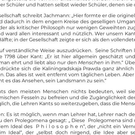
er Schüler und hatten selbst wieder Schüler, denen sie
lschaft schreibt Jachmann: „Hier formte er die originel
d dadurch in dem engern Kreise des geselligen Umgange
, der als kritischer Philosoph nur wenigen Geweihten zu
d ward allen interessant und nützlich. Wer unsern Kant
lfte; in der Gesellschaft zeigte er sich als den vollende
 auf verständliche Weise auszudrücken. Seine Schrifte
 1798 über Kant: „Er ist hier allgemein geschätzt und 
 man ehrt und liebt also nur den
Menschen
in ihm.“ Übe
 drückte sich die Kaliningradskaja Prawda ganz ähnlich
n. Das alles ist weit entfernt vom täglichen Leben. Abe
höht es das Ansehen, sein Landsmann zu sein.“
ants den meisten Menschen nichts bedeuten, weil si
mischen Fesseln zu befreien und die Zugänglichkeit de
öglich, die Lehren Kants so weiterzugeben, dass die Men
en: Es ist möglich, wenn man Lehrer hat, Lehrer nach d
u den Prolegomena gesagt: „ Diese Prolegomena sind 
em Ideal des P h i l o s o p h e n“, der „nicht ein Ver
im Ideal“, der „selbst doch nirgend, die Idee aber 