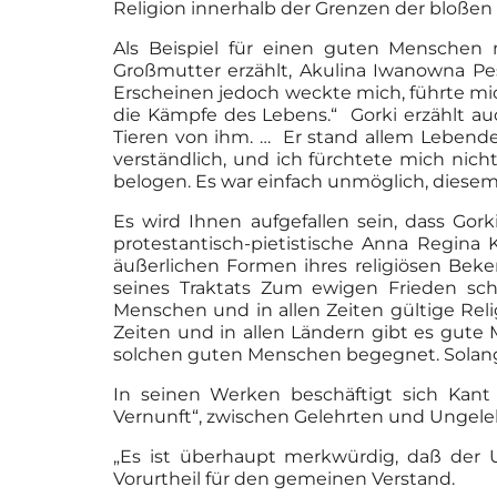
Religion innerhalb der Grenzen der bloßen V
Als Beispiel für einen guten Menschen 
Großmutter erzählt, Akulina Iwanowna Pes
Erscheinen jedoch weckte mich, führte mich 
die Kämpfe des Lebens.“ Gorki erzählt au
Tieren von ihm. … Er stand allem Lebende
verständlich, und ich fürchtete mich nic
belogen. Es war einfach unmöglich, diese
Es wird Ihnen aufgefallen sein, dass Gor
protestantisch-pietistische Anna Regina
äußerlichen Formen ihres religiösen Beke
seines Traktats Zum ewigen Frieden schr
Menschen und in allen Zeiten gültige Reli
Zeiten und in allen Ländern gibt es gute
solchen guten Menschen begegnet. Solange
In seinen Werken beschäftigt sich Kan
Vernunft“, zwischen Gelehrten und Ungelehrt
„Es ist überhaupt merkwürdig, daß der 
Vorurtheil für den gemeinen Verstand.