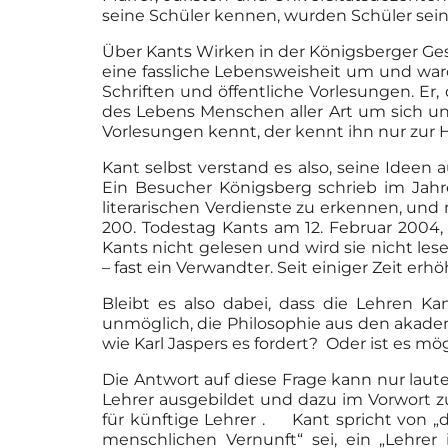
seine Schüler kennen, wurden Schüler sein
Über Kants Wirken in der Königsberger Gesel
eine fassliche Lebensweisheit um und war
Schriften und öffentliche Vorlesungen. Er
des Lebens Menschen aller Art um sich un
Vorlesungen kennt, der kennt ihn nur zur Hä
Kant selbst verstand es also, seine Ideen
Ein Besucher Königsberg schrieb im Jahre
literarischen Verdienste zu erkennen, und
200. Todestag Kants am 12. Februar 2004,
Kants nicht gelesen und wird sie nicht lese
– fast ein Verwandter. Seit einiger Zeit er
Bleibt es also dabei, dass die Lehren K
unmöglich, die Philosophie aus den akade
wie Karl Jaspers es fordert? Oder ist es m
Die Antwort auf diese Frage kann nur laut
Lehrer ausgebildet und dazu im Vorwort z
für künftige Lehrer . Kant spricht von „d
menschlichen Vernunft“ sei, ein „Lehrer 