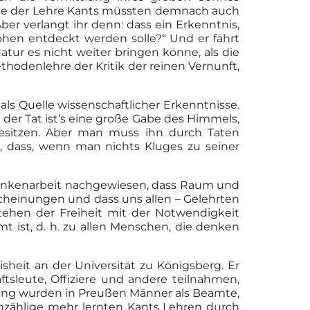
nte der Lehre Kants müssten demnach auch
ber verlangt ihr denn: dass ein Erkenntnis,
hen entdeckt werden solle?“ Und er fährt
tur es nicht weiter bringen könne, als die
odenlehre der Kritik der reinen Vernunft,
ls Quelle wissenschaftlicher Erkenntnisse.
n der Tat ist’s eine große Gabe des Himmels,
besitzen. Aber man muss ihn durch Taten
, dass, wenn man nichts Kluges zu seiner
dankenarbeit nachgewiesen, dass Raum und
cheinungen und dass uns allen – Gelehrten
ehen der Freiheit mit der Notwendigkeit
t ist, d. h. zu allen Menschen, die denken
sheit an der Universität zu Königsberg. Er
sleute, Offiziere und andere teilnahmen,
 lang wurden in Preußen Männer als Beamte,
Unzählige mehr lernten Kants Lehren durch