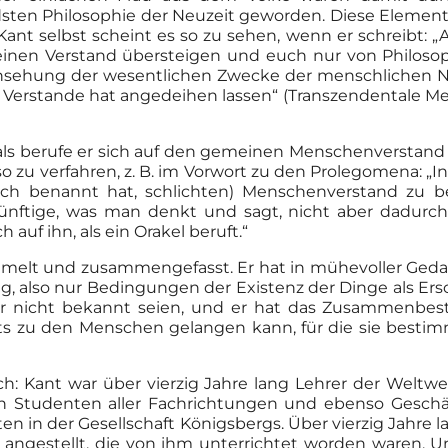
sten Philosophie der Neuzeit geworden. Diese Eleme
nt selbst scheint es so zu sehen, wenn er schreibt: „A
nen Verstand übersteigen und euch nur von Philosop
 Ansehung der wesentlichen Zwecke der menschlichen Na
Verstande hat angedeihen lassen“ (Transzendentale Meth
als berufe er sich auf den gemeinen Menschenverstand a
o zu verfahren, z. B. im Vorwort zu den Prolegomena: „I
ich benannt hat, schlichten) Menschenverstand zu 
nftige, was man denkt und sagt, nicht aber dadurch
auf ihn, als ein Orakel beruft.“
ammelt und zusammengefasst. Er hat in mühevoller Ge
g, also nur Bedingungen der Existenz der Dinge als Ers
r nicht bekannt seien, und er hat das Zusammenbest
ants zu den Menschen gelangen kann, für die sie bestimm
h: Kant war über vierzig Jahre lang Lehrer der Weltwei
n Studenten aller Fachrichtungen und ebenso Geschäft
en in der Gesellschaft Königsbergs. Über vierzig Jahre
en angestellt, die von ihm unterrichtet worden waren. 