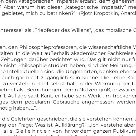
on dem kategorischen Imperativ erzählt, dem geheimnisv
n? Aber warum hat dieser „kategorische Imperativ“ 
t gebietet, mich zu betrinken?“ (Pjotr Kropotkin, Anarc
resse“ als „Triebfeder des Willens“, „das moralische 
n, den Philosophieprofessoren, die wissenschaftliche 
talten. In die Welt außerhalb akademischer Fachkreise
r Zeitungen darüber berichtet wird. Das gilt nicht nur 
 nicht Philosophie studiert haben, sind der Meinung, P
e Intellektuellen sind, die Ungelehrten, denken ebenso. P
 auch gar nicht zugänglich sein könne. Die Lehre Kan
u verstehen. Kant selbst hat in der Widmung der 1. Au
ezeichnet als „Bemühungen, deren Nutzen groß, obzwar e
r 1. Auflage sagt Kant, er habe sein Werk „im trockenen,
sweges dem populären Gebrauche angemessen werden
nötig haben, …“.
die Gelehrten geschrieben, die sie verstehen können, u
 der Frage: Was ist Aufklärung?“: „Ich verstehe aber
l s G e l e h r t e r von ihr vor dem ganzen Publikum 