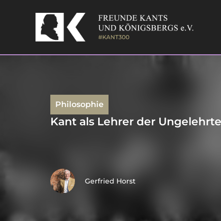
Skip
to
content
Philosophie
Kant als Lehrer der Ungelehrt
Gerfried Horst