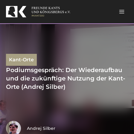
Skip
to
content
Kant-Orte
Podiumsgespräch: Der Wiederaufbau
und die zukünftige Nutzung der Kant-
Orte (Andrej Silber)
Andrej Silber