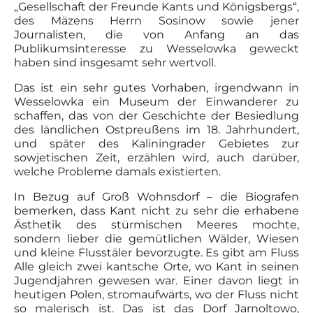
„Gesellschaft der Freunde Kants und Königsbergs“,
des Mäzens Herrn Sosinow sowie jener
Journalisten, die von Anfang an das
Publikumsinteresse zu Wesselowka geweckt
haben sind insgesamt sehr wertvoll.
Das ist ein sehr gutes Vorhaben, irgendwann in
Wesselowka ein Museum der Einwanderer zu
schaffen, das von der Geschichte der Besiedlung
des ländlichen Ostpreußens im 18. Jahrhundert,
und später des Kaliningrader Gebietes zur
sowjetischen Zeit, erzählen wird, auch darüber,
welche Probleme damals existierten.
In Bezug auf Groß Wohnsdorf – die Biografen
bemerken, dass Kant nicht zu sehr die erhabene
Ästhetik des stürmischen Meeres mochte,
sondern lieber die gemütlichen Wälder, Wiesen
und kleine Flusstäler bevorzugte. Es gibt am Fluss
Alle gleich zwei kantsche Orte, wo Kant in seinen
Jugendjahren gewesen war. Einer davon liegt in
heutigen Polen, stromaufwärts, wo der Fluss nicht
so malerisch ist. Das ist das Dorf Jarnoltowo,