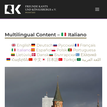
Skip
to
content
Multilingual Content –
Italiano
English
Deutsch
Русский
Français
Italiano
Español
Polski
Portuguesa
Lietùvių
Dansk
Български
Ελληνικά
Հայերեն
中文
日本語
Türkçe
اللغة العربية