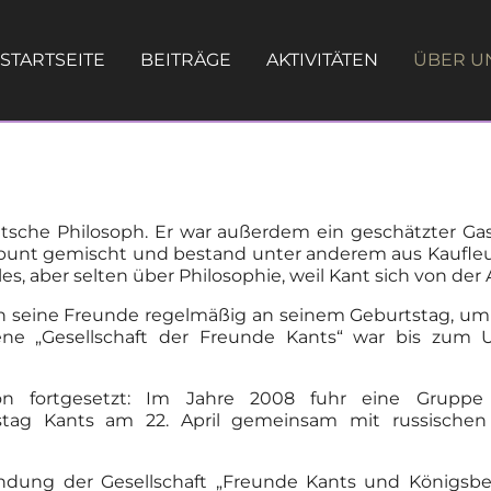
STARTSEITE
BEITRÄGE
AKTIVITÄTEN
ÜBER U
sche Philosoph. Er war außerdem ein geschätzter Gas
r bunt gemischt und bestand unter anderem aus Kaufle
, aber selten über Philosophie, weil Kant sich von der A
 sich seine Freunde regelmäßig an seinem Geburtstag, 
dene „Gesellschaft der Freunde Kants“ war bis zum 
n fortgesetzt: Im Jahre 2008 fuhr eine Gruppe v
stag Kants am 22. April gemeinsam mit russische
ung der Gesellschaft „Freunde Kants und Königsbergs