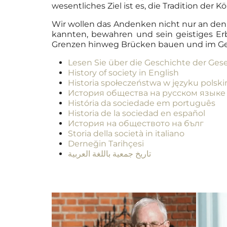
wesentliches Ziel ist es, die Tradition der
Wir wollen das Andenken nicht nur an de
kannten, bewahren und sein geistiges Erb
Grenzen hinweg Brücken bauen und im Gei
Lesen Sie über die Geschichte der Gese
History of society in English
Historia społeczeństwa w języku polsk
История общества на русском языке
História da sociedade em português
Historia de la sociedad en español
История на обществото на бълг
Storia della società in italiano
Derneğin Tarihçesi
تاريخ جمعية باللغة العربية