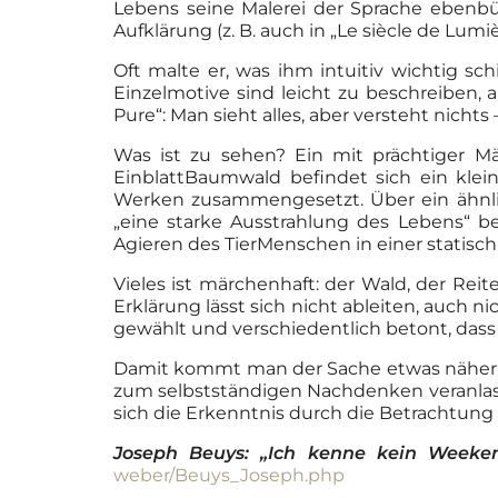
Lebens seine Malerei der Sprache ebenbür
Aufklärung (z. B. auch in „Le siècle de Lumi
Oft malte er, was ihm intuitiv wichtig sc
Einzelmotive sind leicht zu beschreiben, 
Pure“: Man sieht alles, aber versteht nich
Was ist zu sehen? Ein mit prächtiger M
EinblattBaumwald befindet sich ein klein
Werken zusammengesetzt. Über ein ähnliche
„eine starke Ausstrahlung des Lebens“ b
Agieren des TierMenschen in einer statisch-
Vieles ist märchenhaft: der Wald, der Re
Erklärung lässt sich nicht ableiten, auch ni
gewählt und verschiedentlich betont, dass 
Damit kommt man der Sache etwas näher: 
zum selbstständigen Nachdenken veranlass
sich die Erkenntnis durch die Betrachtung 
Joseph Beuys: „Ich kenne kein Weeken
weber/Beuys_Joseph.php