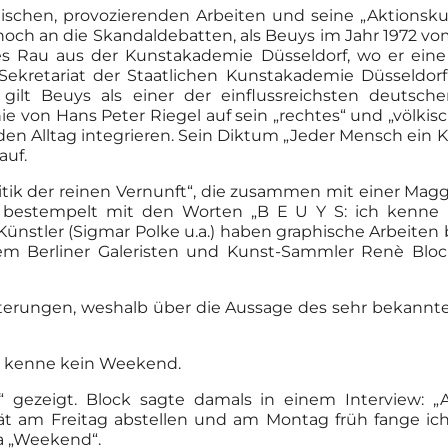
tischen, provozierenden Arbeiten und seine „Aktionsku
 noch an die Skandaldebatten, als Beuys im Jahr 1972 v
 Rau aus der Kunstakademie Düsseldorf, wo er eine P
retariat der Staatlichen Kunstakademie Düsseldorf 
ilt Beuys als einer der einflussreichsten deutschen
e von Hans Peter Riegel auf sein „rechtes“ und „völkisc
n den Alltag integrieren. Sein Diktum „Jeder Mensch ein 
auf.
tik der reinen Vernunft“, die zusammen mit einer Magg
ot bestempelt mit den Worten „B E U Y S: ich kenne 
tler (Sigmar Polke u.a.) haben graphische Arbeiten be
 Berliner Galeristen und Kunst-Sammler Renè Block 1
uterungen, weshalb über die Aussage des sehr bekannte
ch kenne kein Weekend.
gezeigt. Block sagte damals in einem Interview: „A
t am Freitag abstellen und am Montag früh fange ich 
a „Weekend“.