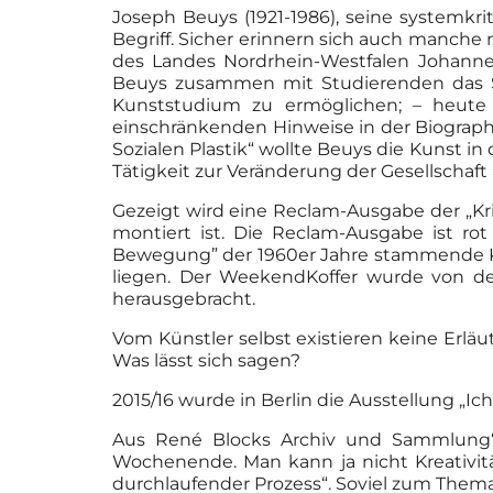
Joseph Beuys (1921-1986), seine systemkri
Begriff. Sicher erinnern sich auch manche
des Landes Nordrhein-Westfalen Johannes
Beuys zusammen mit Studierenden das Sek
Kunststudium zu ermöglichen; – heute g
einschränkenden Hinweise in der Biographi
Sozialen Plastik“ wollte Beuys die Kunst i
Tätigkeit zur Veränderung der Gesellschaft 
Gezeigt wird eine Reclam-Ausgabe der „Kri
montiert ist. Die Reclam-Ausgabe ist r
Bewegung” der 1960er Jahre stammende Küns
liegen. Der WeekendKoffer wurde von dem
herausgebracht.
Vom Künstler selbst existieren keine Erlä
Was lässt sich sagen?
2015/16 wurde in Berlin die Ausstellung „I
Aus René Blocks Archiv und Sammlung“ 
Wochenende. Man kann ja nicht Kreativitä
durchlaufender Prozess“. Soviel zum Them