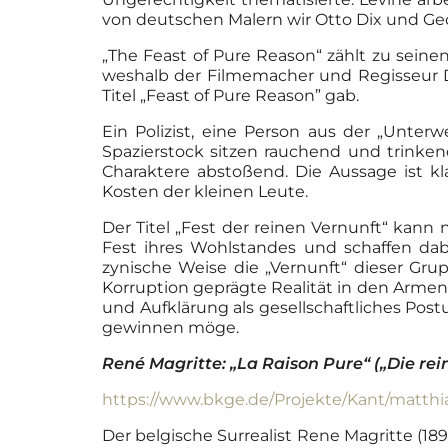
von deutschen Malern wir Otto Dix und Ge
„The Feast of Pure Reason“ zählt zu seine
weshalb der Filmemacher und Regisseur D
Titel „Feast of Pure Reason” gab.
Ein Polizist, eine Person aus der „Unter
Spazierstock sitzen rauchend und trinken
Charaktere abstoßend. Die Aussage ist kl
Kosten der kleinen Leute.
Der Titel „Fest der reinen Vernunft“ kann nu
Fest ihres Wohlstandes und schaffen dabe
zynische Weise die „Vernunft“ dieser Grup
Korruption geprägte Realität in den Armenv
und Aufklärung als gesellschaftliches Post
gewinnen möge.
René Magritte: „La Raison Pure“ („Die rei
https://www.bkge.de/Projekte/Kant/matth
Der belgische Surrealist Rene Magritte (18