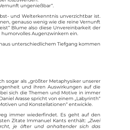
e Vernunft ungenießbar“.
lbst- und Welterkenntnis unverzichtbar ist.
inen, genauso wenig wie die reine Vernunft
ist“ Blume also diese Unvereinbarkeit der
ein humorvolles Augenzwinkern ein.
rchaus unterschiedlichem Tiefgang kommen
lich sogar als „größter Metaphysiker unserer
gangenheit und ihren Auswirkungen auf die
wobei sich die Themen und Motive in immer
niel Arasse spricht von einem „Labyrinth“
otiven und Konstellationen“ entwickle.
nweg immer wiederfindet. Es geht auf den
esten Zitate Immanuel Kants enthält: „
Zwei
t, je öfter und anhaltender sich das