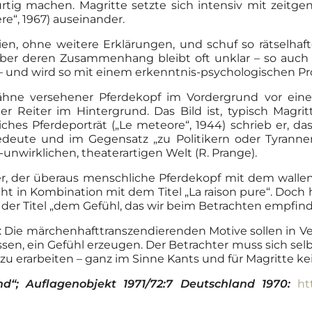
tig machen. Magritte setzte sich intensiv mit zeitge
ère“, 1967) auseinander.
hien, ohne weitere Erklärungen, und schuf so rätselhaf
aber deren Zusammenhang bleibt oft unklar – so auch in
ts – und wird so mit einem erkenntnis-psychologischen Pr
ähne versehener Pferdekopf im Vordergrund vor ein
er Reiter im Hintergrund. Das Bild ist, typisch Magri
s Pferdeporträt („Le meteore“, 1944) schrieb er, dass
edeute und im Gegensatz „zu Politikern oder Tyranne
unwirklichen, theaterartigen Welt (R. Prange).
iter, der überaus menschliche Pferdekopf mit dem walle
cht in Kombination mit dem Titel „La raison pure“. Doch ha
der Titel „dem Gefühl, das wir beim Betrachten empfind
Die märchenhafttranszendierenden Motive sollen in Ve
en, ein Gefühl erzeugen. Der Betrachter muss sich selb
zu erarbeiten – ganz im Sinne Kants und für Magritte k
d“; Auflagenobjekt 1971/72:7 Deutschland 1970:
ht