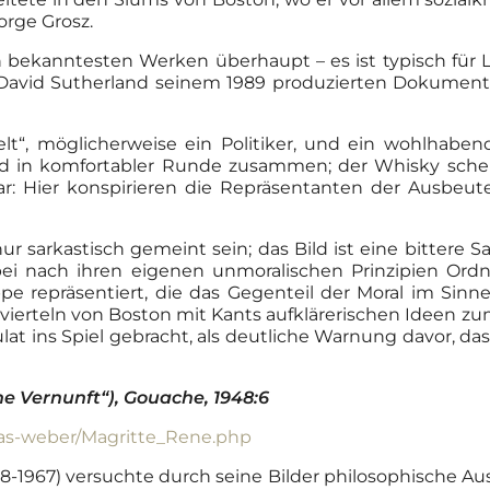
orge Grosz.
n bekanntesten Werken überhaupt – es ist typisch für Le
avid Sutherland seinem 1989 produzierten Dokumentar
welt“, möglicherweise ein Politiker, und ein wohlha
d in komfortabler Runde zusammen; der Whisky schein
ar: Hier konspirieren die Repräsentanten der Ausbeu
r sarkastisch gemeint sein; das Bild ist eine bittere Sa
i nach ihren eigenen unmoralischen Prinzipien Ordnun
pe repräsentiert, die das Gegenteil der Moral im Sinne
ierteln von Boston mit Kants aufklärerischen Ideen zum
ulat ins Spiel gebracht, als deutliche Warnung davor, 
ne Vernunft“), Gouache,
1948:6
ias-weber/Magritte_Rene.php
98-1967) versuchte durch seine Bilder philosophische Au