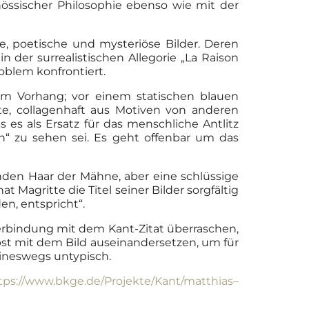
nössischer Philosophie ebenso wie mit der
te, poetische und mysteriöse Bilder. Deren
 der surrealistischen Allegorie „La Raison
oblem konfrontiert.
em Vorhang; vor einem statischen blauen
tte, collagenhaft aus Motiven von anderen
 es als Ersatz für das menschliche Antlitz
n“ zu sehen sei. Es geht offenbar um das
nden Haar der Mähne, aber eine schlüssige
t Magritte die Titel seiner Bilder sorgfältig
en, entspricht“.
rbindung mit dem Kant-Zitat überraschen,
st mit dem Bild auseinandersetzen, um für
eineswegs untypisch.
tps://www.bkge.de/Projekte/Kant/matthias
–