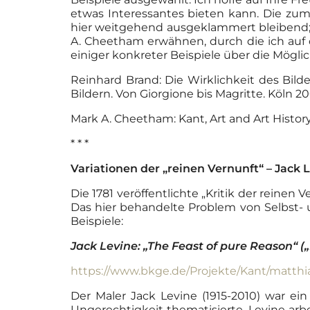
etwas Interessantes bieten kann. Die zu
hier weitgehend ausgeklammert bleibend; 
A. Cheetham erwähnen, durch die ich auf
einiger konkreter Beispiele über die Mög
Reinhard Brand: Die Wirklichkeit des Bil
Bildern. Von Giorgione bis Magritte. Köln 2
Mark A. Cheetham: Kant, Art and Art Histor
* * *
Variationen der „reinen Vernunft“
– Jack 
Die 1781 veröffentlichte „Kritik der reine
Das hier behandelte Problem von Selbst- 
Beispiele:
Jack Levine: „The Feast of pure Reason“ (
https://www.bkge.de/Projekte/Kant/matth
Der Maler Jack Levine (1915-2010) war ein 
Ungerechtigkeit thematisierte. Levine arbei