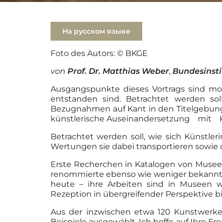
На русском языке
Foto des Autors: © BKGE
von
Prof. Dr. Matthias Weber
,
Bundesinsti
Ausgangspunkte dieses Vortrags sind mod
entstanden sind. Betrachtet werden so
Bezugnahmen auf Kant in den Titelgebung
künstlerische Auseinandersetzung mit 
Betrachtet werden soll, wie sich Künstle
Wertungen sie dabei transportieren sowie 
Erste Recherchen in Katalogen von Musee
renommierte ebenso wie weniger bekannte
heute – ihre Arbeiten sind in Museen w
Rezeption in übergreifender Perspektive 
Aus der inzwischen etwa 120 Kunstwerk
Beispiele ausgewählt. Ich hoffe auf Ihre