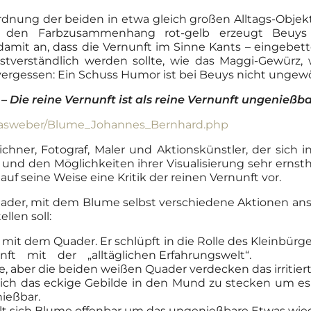
dnung der beiden in etwa gleich großen Alltags-Obje
ch den Farbzusammenhang rot-gelb erzeugt Beuy
amit an, dass die Vernunft im Sinne Kants – eingebette
tverständlich werden sollte, wie das Maggi-Gewürz, w
vergessen: Ein Schuss Humor ist bei Beuys nicht ungew
Die reine Vernunft ist als reine Vernunft ungenießbar
hiasweber/Blume_Johannes_Bernhard.php
ichner, Fotograf, Maler und Aktionskünstler, der sich
und den Möglichkeiten ihrer Visualisierung sehr ernsth
seine Weise eine Kritik der reinen Vernunft vor.
ader, mit dem Blume selbst verschiedene Aktionen anstel
llen soll:
mit dem Quader. Er schlüpft in die Rolle des Kleinbürg
 mit der „alltäglichen Erfahrungswelt“.
 aber die beiden weißen Quader verdecken das irritierte
 sich das eckige Gebilde in den Mund zu stecken um es
nießbar.
t sich Blume offenbar um das ungenießbare Etwas wie