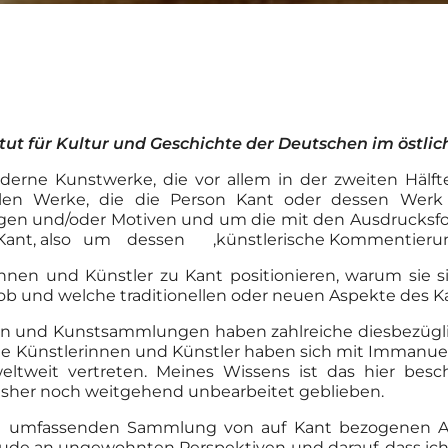
tut für Kultur und Geschichte der Deutschen im östli
erne Kunstwerke, die vor allem in der zweiten Hälft
llen Werke, die die Person Kant oder dessen Werk
en und/oder Motiven und um die mit den Ausdrucksfo
Kant, also um dessen ‚künstlerische Kommentierun
rinnen und Künstler zu Kant positionieren, warum sie s
ob und welche traditionellen oder neuen Aspekte des K
n und Kunstsammlungen haben zahlreiche diesbezüglic
 Künstlerinnen und Künstler haben sich mit Immanuel 
eltweit vertreten. Meines Wissens ist das hier bes
bisher noch weitgehend unbearbeitet geblieben.
e umfassenden Sammlung von auf Kant bezogenen Ab
 Freude an ungewohnten Perspektiven und darauf, dass i