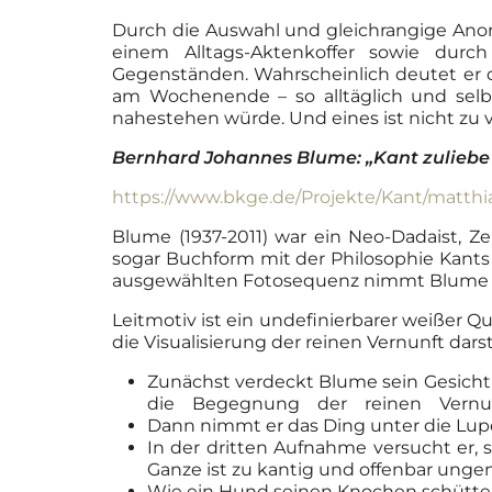
Durch die Auswahl und gleichrangige Anor
einem Alltags-Aktenkoffer sowie dur
Gegenständen. Wahrscheinlich deutet er d
am Wochenende – so alltäglich und selbs
nahestehen würde. Und eines ist nicht zu 
Bernhard Johannes Blume: „Kant zuliebe – 
https://www.bkge.de/Projekte/Kant/matt
Blume (1937-2011) war ein Neo-Dadaist, Ze
sogar Buchform mit der Philosophie Kants 
ausgewählten Fotosequenz nimmt Blume auf 
Leitmotiv ist ein undefinierbarer weißer Qu
die Visualisierung der reinen Vernunft darste
Zunächst verdeckt Blume sein Gesicht 
die Begegnung der reinen Vernunft
Dann nimmt er das Ding unter die Lupe,
In der dritten Aufnahme versucht er,
Ganze ist zu kantig und offenbar unge
Wie ein Hund seinen Knochen schüttel