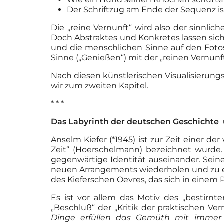
Der Schriftzug am Ende der Sequenz ist 
Die „reine Vernunft“ wird also der sinnlic
Doch Abstraktes und Konkretes lassen sich
und die menschlichen Sinne auf den Fotos
Sinne („Genießen“) mit der „reinen Vernunf
Nach diesen künstlerischen Visualisieru
wir zum zweiten Kapitel.
* * *
Das Labyrinth der deutschen Geschichte 
Anselm Kiefer (*1945) ist zur Zeit einer de
Zeit“ (Hoerschelmann) bezeichnet wurde. 
gegenwärtige Identität auseinander. Sein
neuen Arrangements wiederholen und zu ei
des Kieferschen Oevres, das sich in einem
Es ist vor allem das Motiv des „bestirn
„Beschluß“ der „Kritik der praktischen Ve
Dinge erfüllen das Gemüth mit immer