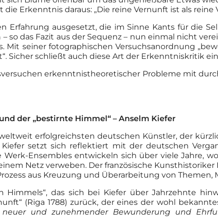
die Erkenntnis daraus: „Die reine Vernunft ist als rein
hen Erfahrung ausgesetzt, die im Sinne Kants für die Se
 – so das Fazit aus der Sequenz – nun einmal nicht vere
. Mit seiner fotographischen Versuchsanordnung „bewe
t“. Sicher schließt auch diese Art der Erkenntniskritik 
ngsversuchen erkenntnistheoretischer Probleme mit du
und der „bestirnte Himmel“ – Anselm Kiefer
r weltweit erfolgreichsten deutschen Künstler, der kürz
Kiefer setzt sich reflektiert mit der deutschen Ver
e Werk-Ensembles entwickeln sich über viele Jahre, 
nem Netz verweben. Der französische Kunsthistoriker Da
 Prozess aus Kreuzung und Überarbeitung von Themen, M
ten Himmels“, das sich bei Kiefer über Jahrzehnte hi
rnunft“ (Riga 1788) zurück, der eines der wohl bekannt
 neuer und zunehmender Bewunderung und Ehrfurch