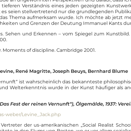
m tieferen Verständnis eines jeden gezeigten Kunstwe
es seien stellvertretend nur die grundlegenden Publi
 das Thema aufmerksam wurde. Ich möchte ab jetzt m
lichkeiten und Grenzen der Deutung Immanuel Kants du
des. Sehen und Erkennen – vom Spiegel zum Kunstbild. 
000.
y. Moments of discipline. Cambridge 2001.
Levine, René Magritte, Joseph Beuys, Bernhard Blume
n Vernunft“ ist wahrscheinlich das bekannteste philosop
und Welterkenntnis wurde in der Kunst häufiger als an
„Das Fest der reinen Vernunft“), Ölgemälde, 1937: Ver
ias-weber/Levine_Jack.php
Vertreter der us-amerikanischen „Social Realist School
tete in den Slums von Boston, wo er vor allem sozialkrit