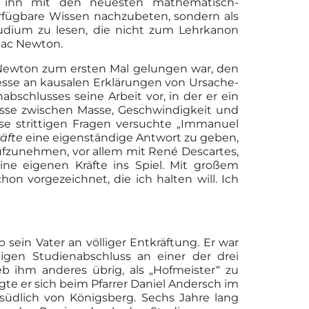
er ihn mit den neuesten mathematisch-
rfügbare Wissen nachzubeten, sondern als
udium zu lesen, die nicht zum Lehrkanon
aac Newton.
 Newton zum ersten Mal gelungen war, den
se an kausalen Erklärungen von Ursache-
schlusses seine Arbeit vor, in der er ein
nisse zwischen Masse, Geschwindigkeit und
e strittigen Fragen versuchte „Immanuel
äfte
eine eigenständige Antwort zu geben,
ufzunehmen, vor allem mit René Descartes,
ine eigenen Kräfte ins Spiel. Mit großem
on vorgezeichnet, die ich halten will. Ich
sein Vater an völliger Entkräftung. Er war
gen Studienabschluss an einer der drei
eb ihm anderes übrig, als „Hofmeister“ zu
e er sich beim Pfarrer Daniel Andersch im
südlich von Königsberg. Sechs Jahre lang