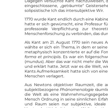
Dagegen versuchte Kant nachzuweisen, da
eingeschlossene, „geträumte“ Geisterse
solipsistische Ich das intersubjektive Wir.
1770 wurde Kant endlich durch eine Kabinet
hatte er sich gewünscht, eine Professur f
professorale Verpflichtung zur theore
Menschenforschung zu verbinden, das dur
Als Kant am 21. August 1770 sein neues Am
wählte er sich ein Thema, in dem er sei
metaphysisch konzentrierte er auf die Fo
forma et principiis
. Es war ein folgensch
(
mundus
). Aber das war nicht mehr die W
und erklärt hatte. Jetzt war es die Welt,
Kants Aufmerksamkeit hatte sich von einer o
Menschen verlagert.
Aus Newtons objektiver Raumzeit, die auc
subjektbezogene
Phänomenologie
räumli
die Welt als eine Wahrnehmungsgegeben
Mensch Ordnung in seine sinnlichen Erfahr
und Raum seien nur subjektive, ideal