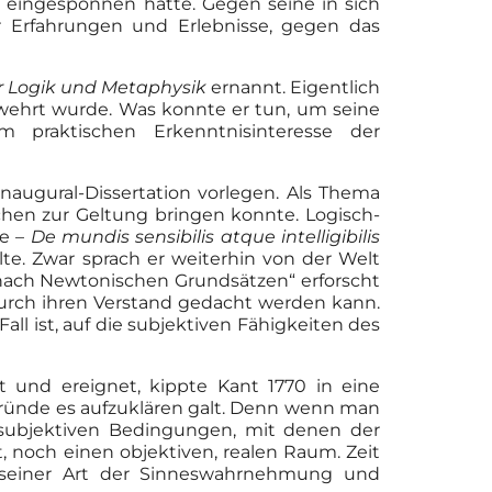
 eingesponnen hatte. Gegen seine in sich
r Erfahrungen und Erlebnisse, gegen das
ür Logik und Metaphysik
ernannt. Eigentlich
erwehrt wurde. Was konnte er tun, um seine
em praktischen Erkenntnisinteresse der
Inaugural-Dissertation vorlegen. Als Thema
hen zur Geltung bringen konnte. Logisch-
de –
De mundis sensibilis atque intelligibilis
te. Zwar sprach er weiterhin von der Welt
 „nach Newtonischen Grundsätzen“ erforscht
 durch ihren Verstand gedacht werden kann.
all ist, auf die subjektiven Fähigkeiten des
et und ereignet, kippte Kant 1770 in eine
Gründe es aufzuklären galt. Denn wenn man
subjektiven Bedingungen, mit denen der
, noch einen objektiven, realen Raum. Zeit
 seiner Art der Sinneswahrnehmung und