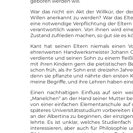
geboren werden will.
War das nicht ein Akt der Willkür, der
Willen anerkannt zu werden? War das Elter
eine notwendige Verpflichtung der Eltern 
verantwortlich waren. Von ihnen wird e
Zustand zufrieden machen, so gut sie es 
Kant hat seinen Eltern niemals einen Vo
ehrenwerten Handwerksmeister Johann Geo
verdiente und seinen Sohn zu einem fleiß
mit ihren Kindern gern die pietistischen 
schon früh, als ihr Sohn erst dreizehn Jahr
denn sie pflanzte und nährte den ersten K
meine Begriffe, und ihre Lehren haben e
Einen nachhaltigen Einfluss auf sein we
„Manelchen“ an der Hand seiner Mutter bes
von einer einfachen Elementarschule auf 
späteres Universitätsstudium vorbereiten
an der Albertina zu beginnen, der einzigen 
lehrte. Es ist unklar, welches Studienfach
interessieren, aber auch für Philosophie 