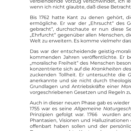
verblendende Vorzug verschwindet, ich l
wenn ich nicht glaubte, daß diese Betracht
Bis 1762 hatte Kant zu denen gehört, di
ermögliche. Er war der „Ehrsucht“ des 
gebracht“, durchschaute er nun diese Se
„Ehrfurcht“ gegenüber allen Menschen, di
Welt zu erweitern. Es komme vielmehr dara
Das war der entscheidende geistig-moral
kommenden Jahren veröffentlichte. Er 
„moralische Freiheit“ des Menschen besond
konzentrierte sich auf die
Krankheiten des
zuckenden Tollheit. Er untersuchte die
G
anerkannte und sie nicht durch theologis
Grundlagen und Antriebskräfte einer
Mor
vorgeschriebenen Gesetzen und Regeln zu
Auch in dieser neuen Phase gab es wieder
1755 war es seine
Allgemeine Naturgesch
Prinzipien gefolgt war. 1766 wurden a
Phantasien, Visionen und Halluzinatione
offenbart haben sollen und der persönli