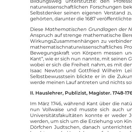
Bildungsweg unterstützte: den Profes
naturwissenschaftlichen Forschungen bek
Selbstdenker seinen eigenen Verstand z
gehörten, darunter die 1687 veröffentlicht
Diese
Mathematischen Grundlagen der Na
Anspruch auf strenge mathematische Ber
WirkungsZusammenhängen zu verbinden. Und
mathematischnaturwissenschaftliches Prob
Bewegungskraft von Körpern messen und 
Kant“, wie er sich nun nannte, mit seinen
G
wobei er sich die Freiheit nahm, es mit 
Isaac Newton und Gottfried Wilhelm Leib
Selbstbewusstsein blickte er in die Zukun
werde meinen Lauf antreten und nichts soll
II. Hauslehrer, Publizist, Magister. 1748
Im März 1746, während Kant über die natür
nun Vollwaise und musste sich auch um
Universitätsfakultäten konnte er weder J
werden, um sich um die Erziehung von Kin
Dörfchen Judtschen, danach unterrichtet