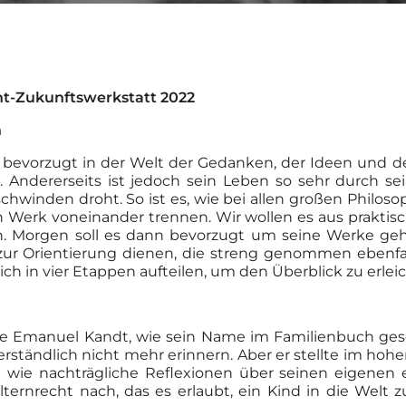
nt-Zukunftswerkstatt 2022
n
ch bevorzugt in der Welt der Gedanken, der Ideen und 
. Andererseits ist jedoch sein Leben so sehr durch sei
chwinden droht. So ist es, wie bei allen großen Philos
in Werk voneinander trennen. Wir wollen es aus prakt
en. Morgen soll es dann bevorzugt um seine Werke geh
ur Orientierung dienen, die streng genommen ebenfall
ich in vier Etappen aufteilen, um den Überblick zu erlei
de Emanuel Kandt, wie sein Name im Familienbuch gesc
verständlich nicht mehr erinnern. Aber er stellte im ho
 wie nachträgliche Reflexionen über seinen eigenen ers
ternrecht nach, das es erlaubt, ein Kind in die Welt z