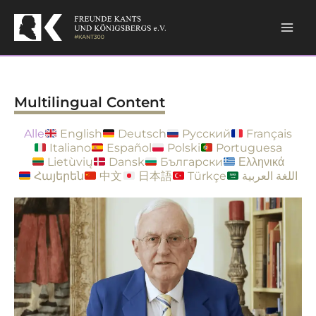
Skip
to
content
Multilingual Content
Alle
English
Deutsch
Русский
Français
Italiano
Español
Polski
Portuguesa
Lietùvių
Dansk
Български
Ελληνικά
Հայերեն
中文
日本語
Türkçe
اللغة العربية
Page
Page
Page
Page