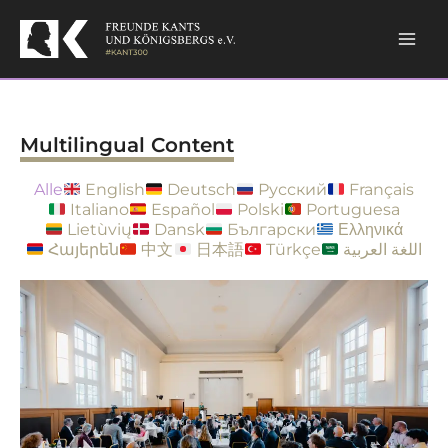
Skip
to
content
Multilingual Content
Alle
English
Deutsch
Русский
Français
Italiano
Español
Polski
Portuguesa
Lietùvių
Dansk
Български
Ελληνικά
Հայերեն
中文
日本語
Türkçe
اللغة العربية
Page
Page
Page
Page