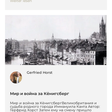
Weiter lesen
Gerfried Horst
Мир и война за Кёнигсберг
Мир и война за КёнигсбергВеликобритания и
судьба родного города Иммануила Канта Автор:
Герфрид Хорст Затем ему на смену пришло