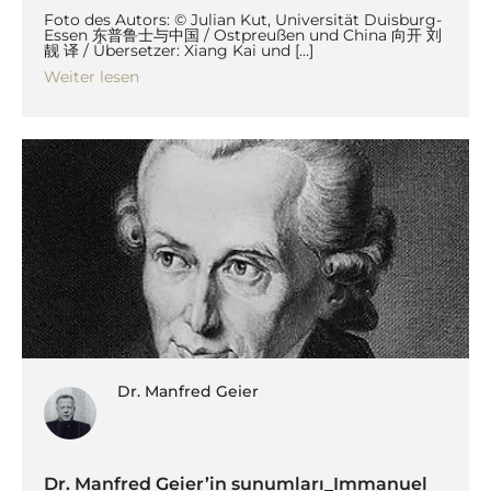
Foto des Autors: © Julian Kut, Universität Duisburg-
Essen 东普鲁士与中国 / Ostpreußen und China 向开 刘
靓 译 / Übersetzer: Xiang Kai und […]
Weiter lesen
Dr. Manfred Geier
Dr. Manfred Geier’in sunumları_Immanuel