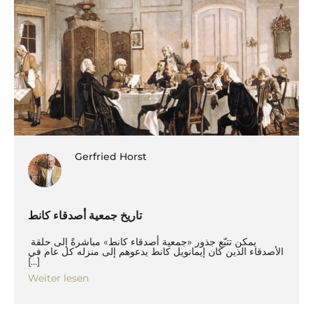
Gerfried Horst
تاريخ جمعية أصدقاء كانط
يمكن تتبّع جذور «جمعية أصدقاء كانط» مباشرةً إلى حلقة
الأصدقاء الذين كان إيمانويل كانط يدعوهم إلى منزله كل عام في
[…]
Weiter lesen